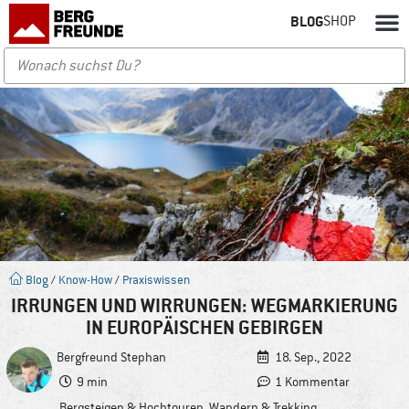
BLOG
SHOP
Blog
/
Know-How
/
Praxiswissen
IRRUNGEN UND WIRRUNGEN: WEGMARKIERUNG
IN EUROPÄISCHEN GEBIRGEN
Bergfreund
Stephan
18. Sep., 2022
9 min
1 Kommentar
Bergsteigen & Hochtouren
,
Wandern & Trekking