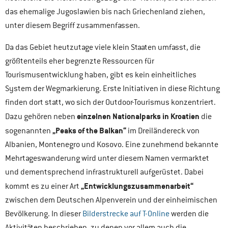
das ehemalige Jugoslawien bis nach Griechenland ziehen,
unter diesem Begriff zusammenfassen.
Da das Gebiet heutzutage viele klein Staaten umfasst, die
größtenteils eher begrenzte Ressourcen für
Tourismusentwicklung haben, gibt es kein einheitliches
System der Wegmarkierung. Erste Initiativen in diese Richtung
finden dort statt, wo sich der Outdoor-Tourismus konzentriert.
einzelnen Nationalparks in Kroatien
Dazu gehören neben
die
„Peaks of the Balkan“
sogenannten
im Dreiländereck von
Albanien, Montenegro und Kosovo. Eine zunehmend bekannte
Mehrtageswanderung wird unter diesem Namen vermarktet
und dementsprechend infrastrukturell aufgerüstet. Dabei
„Entwicklungszusammenarbeit“
kommt es zu einer Art
zwischen dem Deutschen Alpenverein und der einheimischen
Bevölkerung. In dieser
Bilderstrecke auf T-Online
werden die
Aktivitäten beschrieben, zu denen vor allem auch die