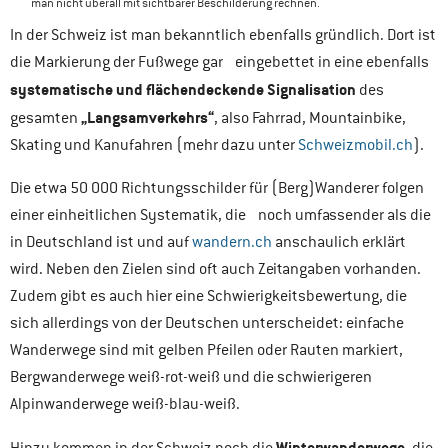
man nicht überall mit sichtbarer Beschilderung rechnen.
In der Schweiz ist man bekanntlich ebenfalls gründlich. Dort ist
die Markierung der Fußwege gar eingebettet in eine ebenfalls
systematische und flächendeckende Signalisation
des
„Langsamverkehrs“
gesamten
, also Fahrrad, Mountainbike,
Skating und Kanufahren (mehr dazu unter
Schweizmobil.ch
).
Die etwa 50 000 Richtungsschilder für (Berg)Wanderer folgen
einer einheitlichen Systematik, die noch umfassender als die
in Deutschland ist und auf
wandern.ch
anschaulich erklärt
wird. Neben den Zielen sind oft auch Zeitangaben vorhanden.
Zudem gibt es auch hier eine Schwierigkeitsbewertung, die
sich allerdings von der Deutschen unterscheidet: einfache
Wanderwege sind mit gelben Pfeilen oder Rauten markiert,
Bergwanderwege weiß-rot-weiß und die schwierigeren
Alpinwanderwege weiß-blau-weiß.
Winterwanderwege
Hinzu kommen in der Schweiz noch die
, die