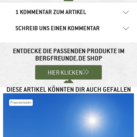
1 KOMMENTAR ZUM ARTIKEL
SCHREIB UNS EINEN KOMMENTAR
NEMRAC BLÖD
16. Mai 2022
05:59 Uhr
Deine E-Mail-Adresse wird nicht veröffentlicht.
Erforderliche
Hay ...guten Morgen😁 danke für die ausführliche Beschreibung.....
So finden Hänsel und Gretel bestimmt wieder nach Hause.... L.G.
Felder sind mit
*
markiert
ENTDECKE DIE PASSENDEN PRODUKTE IM
BERGFREUNDE.DE SHOP
Antworten
Kommentar
*
HIER KLICKEN
DIESE ARTIKEL KÖNNTEN DIR AUCH GEFALLEN
Praxiswissen
Name
*