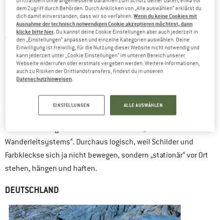
Drittländern ohne angemessene Garantien zum Schutz deiner Daten, etwa vor
In Deutschland gibt es ein buntes Nebeneinander von Nah- und
dem Zugriff durch Behörden. Durch Anklicken von „Alle auswählen“ erklärst du
Wenn du keine Cookies mit
dich damit einverstanden, dass wir so verfahren.
Fernwanderwegen mit vielen verschiedenen Markierungen und
Ausnahme der technisch notwendigen Cookie akzeptieren möchtest, dann
klicke bitte hier
. Du kannst deine Cookie Einstellungen aber auch jederzeit in
„Leitsystemen“. Kein Wunder, dass es schon seit langem
den „Einstellungen“ anpassen und einzelne Kategorien auswählen. Deine
Bestrebungen nach Systematik und Vereinheitlichung gibt. Ob
Einwilligung ist freiwillig, für die Nutzung dieser Website nicht notwendig und
kann jederzeit unter „Cookie Einstellungen“ im unteren Bereich unserer
das dann auch zu einer Vereinfachung und einem besseren
Webseite widerrufen oder erstmals vergeben werden. Weitere Informationen,
auch zu Risiken der Drittlandstransfers, findest du in unseren
Überblick führt, ist nicht ganz klar. Die im deutschsprachigen
Datenschutzhinweisen
.
„Wanderleitsysteme“
Raum entstandenen
sind jedenfalls zu
einer Art Wissenschaft geworden, mit der sich eine
EINSTELLUNGEN
ALLE AUSWÄHLEN
akademische
Wanderforschung
beschäftigt. In deren Konzept
sind Markierungen und Schilder teil eines „stationären
Wanderleitsystems“. Durchaus logisch, weil Schilder und
Farbkleckse sich ja nicht bewegen, sondern „stationär“ vor Ort
stehen, hängen und haften.
DEUTSCHLAND