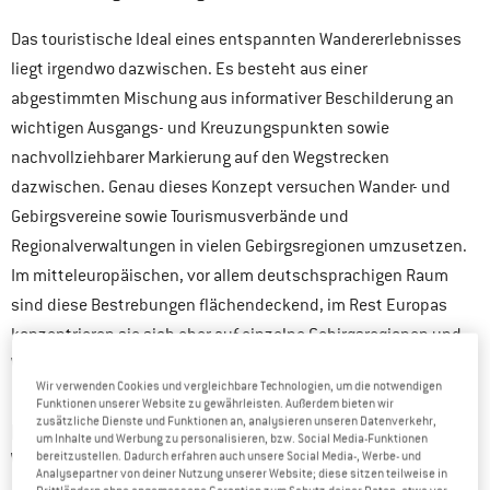
Das touristische Ideal eines entspannten Wandererlebnisses
liegt irgendwo dazwischen. Es besteht aus einer
abgestimmten Mischung aus informativer Beschilderung an
wichtigen Ausgangs- und Kreuzungspunkten sowie
nachvollziehbarer Markierung auf den Wegstrecken
dazwischen. Genau dieses Konzept versuchen Wander- und
Gebirgsvereine sowie Tourismusverbände und
Regionalverwaltungen in vielen Gebirgsregionen umzusetzen.
Im mitteleuropäischen, vor allem deutschsprachigen Raum
sind diese Bestrebungen flächendeckend, im Rest Europas
konzentrieren sie sich eher auf einzelne Gebirgsregionen und
Wege mit hohem Besucheraufkommen.
Wir verwenden Cookies und vergleichbare Technologien, um die notwendigen
Funktionen unserer Website zu gewährleisten. Außerdem bieten wir
zusätzliche Dienste und Funktionen an, analysieren unseren Datenverkehr,
KOMPLIZIERTER ALS GEDACHT: DIE SYSTEMATIK DES
um Inhalte und Werbung zu personalisieren, bzw. Social Media-Funktionen
WEGEMARKIERENS
bereitzustellen. Dadurch erfahren auch unsere Social Media-, Werbe- und
Analysepartner von deiner Nutzung unserer Website; diese sitzen teilweise in