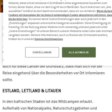
Website; diese sitzen teilweise in Drittländern ohne angemessene Garantien zum
Schutz deiner Daten, etwa vor dem Zugriff durch Behörden. Durch Anklicken von „Alle
Wenn du kei
auswählen“ erklärst du dich damit einverstanden, dass wir so verfahren.
Cookies mit Ausnahme der technisch notwendigen Cookie akzeptieren möchtest, dan
Biwakieren ist oftmals eine Grauzone.
klicke bitte hier
. Du kannst deine Cookie Einstellungen aber auch jederzeit in den
„Einstellungen“ anpassen und einzelne Kategorien auswählen. Deine Einwilligung ist
freiwillig, für die Nutzung dieser Website nicht notwendig und kann jederzeit unter
DIE GELOBTEN LÄNDE: HIER IST WILDCAMPEN
„Cookie Einstellungen“ im unteren Bereich unserer Webseite widerrufen oder erstmal
ERLAUBT
vergeben werden. Weitere Informationen, auch zu Risiken der Drittlandstransfers,
Datenschutzhinweisen
findest du in unseren
.
Ja und hurra, es gibt sie noch: Länder, in denen das
Wildcampen generell erlaubt ist. Doch auch hier ist es, wie es
EINSTELLUNGEN
ALLE AUSWÄHLEN
nun mal immer ist: keine Regel ohne Ausnahme. Darum gilt
auch für diese Länder der Grundsatz, dass man sich vor der
Reise eingehend über die Besonderheiten vor Ort informieren
sollte.
ESTLAND, LETTLAND & LITAUEN
In den baltischen Staaten ist das Wildcampen erlaubt.
Außerhalb von Nationalparks, Naturschutzgebieten und