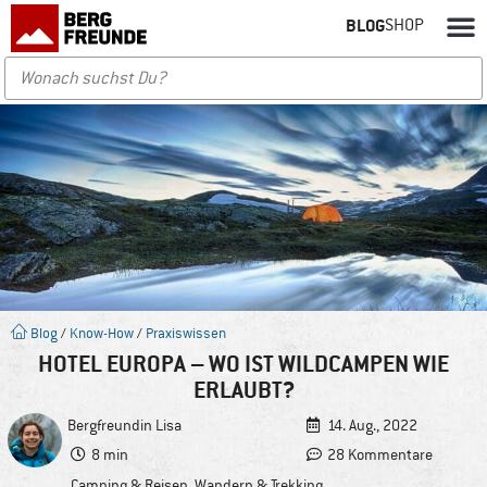
BLOG
SHOP
Blog
/
Know-How
/
Praxiswissen
HOTEL EUROPA – WO IST WILDCAMPEN WIE
ERLAUBT?
Bergfreundin
Lisa
14. Aug., 2022
8 min
28 Kommentare
Camping & Reisen
,
Wandern & Trekking