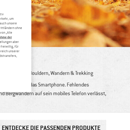
 zu
erkehr, um
 auch unsere
rittländern ohne
von „Alle
ahme der
tellungen aber
reiwillig, für
ereich unserer
dstransfers,
en
,
Klettern & Bouldern
,
Wandern & Trekking
nd Smartphone das Smartphone. Fehlendes
d Bergwandern auf sein mobiles Telefon verlässt,
ENTDECKE DIE PASSENDEN PRODUKTE