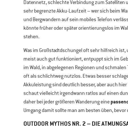
Datennetz, schlechte Verbindung zum Satelliten 
sehr begrenzte Akku-Laufzeit – wer sich beim W
und Bergwandern auf sein mobiles Telefon verläss
könnte früher oder später orientierungslos im Wa
stehen.
Was im Großstadtdschungel oft sehr hilfreich ist,
meist auch gut funktioniert, entpuppt sich im Geb
im Wald, in abgelegenen Regionen und schmalen 
oft als schlichtweg nutzlos. Etwas besser schlage
Akkuleistung sind deutlich besser, aber auch hier 
schaut vielleicht irgendwann ratlos auf einen d
passend
daher bei jeder größeren Wanderung eine
Umgang damit sollte man am besten üben, bevor d
OUTDOOR MYTHOS NR. 2 – DIE ATMUNGS