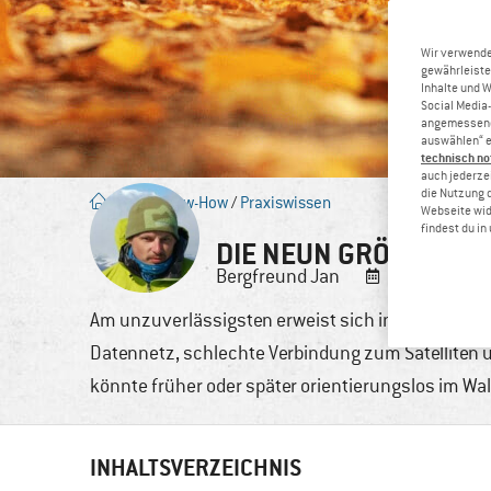
Wir verwende
gewährleiste
Inhalte und 
Social Media-
angemessene 
auswählen“ e
technisch no
auch jederzei
die Nutzung 
Blog
/
Know-How
/
Praxiswissen
Webseite wid
findest du i
DIE NEUN GRÖSSTEN 
Bergfreund
Jan
24. Okt., 201
Am unzuverlässigsten erweist sich im Vergleich
Datennetz, schlechte Verbindung zum Satelliten 
könnte früher oder später orientierungslos im Wa
INHALTSVERZEICHNIS