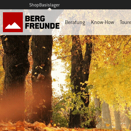
Shop
Basislager
Beratung
Know-How
Tour