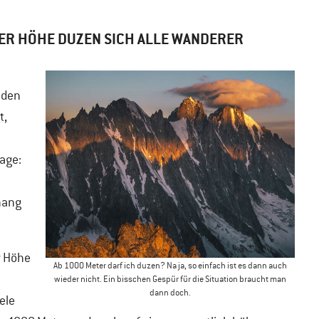
ER HÖHE DUZEN SICH ALLE WANDERER
nden
t,
age:
hang
r Höhe
Ab 1000 Meter darf ich duzen? Na ja, so einfach ist es dann auch
wieder nicht. Ein bisschen Gespür für die Situation braucht man
dann doch.
iele