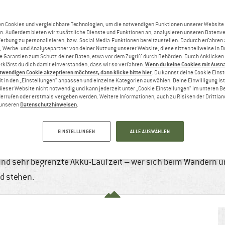
n Cookies und vergleichbare Technologien, um die notwendigen Funktionen unserer Website
n. Außerdem bieten wir zusätzliche Dienste und Funktionen an, analysieren unseren Datenv
Werbung zu personalisieren, bzw. Social Media-Funktionen bereitzustellen. Dadurch erfahren
, Werbe- und Analysepartner von deiner Nutzung unserer Website; diese sitzen teilweise in D
Garantien zum Schutz deiner Daten, etwa vor dem Zugriff durch Behörden. Durch Anklicken 
Wenn du keine Cookies mit Ausn
rklärst du dich damit einverstanden, dass wir so verfahren.
twendigen Cookie akzeptieren möchtest, dann klicke bitte hier
. Du kannst deine Cookie Eins
t in den „Einstellungen“ anpassen und einzelne Kategorien auswählen. Deine Einwilligung ist f
dieser Website nicht notwendig und kann jederzeit unter „Cookie Einstellungen“ im unteren B
errufen oder erstmals vergeben werden. Weitere Informationen, auch zu Risiken der Drittlan
Datenschutzhinweisen
n unseren
.
OUTDOOR MYTHEN
9
8 min
2 Kommentare
Bergsteigen & Hochtour
EINSTELLUNGEN
ALLE AUSWÄHLEN
 zwischen GPS Gerät, Kombination aus Kompass und Karte u
und sehr begrenzte Akku-Laufzeit – wer sich beim Wandern un
ld stehen.