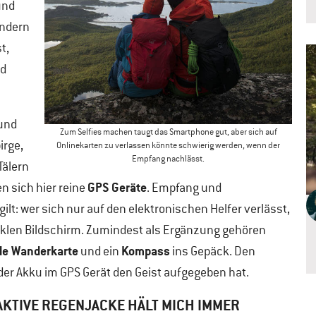
und
andern
t,
ld
 und
Zum Selfies machen taugt das Smartphone gut, aber sich auf
irge,
Onlinekarten zu verlassen könnte schwierig werden, wenn der
Empfang nachlässt.
Tälern
GPS Geräte
n sich hier reine
. Empfang und
gilt: wer sich nur auf den elektronischen Helfer verlässt,
unklen Bildschirm. Zumindest als Ergänzung gehören
e Wanderkarte
Kompass
und ein
ins Gepäck. Den
er Akku im GPS Gerät den Geist aufgegeben hat.
AKTIVE REGENJACKE HÄLT MICH IMMER