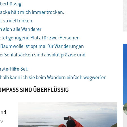
berflüssig
jacke hält mich immer trocken.
so viel trinken
 sich alle Wanderer
etet genügend Platz für zwei Personen
s Baumwolle ist optimal für Wanderungen
i Schlafsäcken sind absolut präzise und
ste-Hilfe-Set.
shalb kann ich sie beim Wandern einfach wegwerfen
OMPASS SIND ÜBERFLÜSSIG
und
es