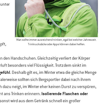
 unter
Man sollte immer ausreichend trinken, egal bei welcher Jahreszeit.
pft,
Trinkrucksäcke oder Apps können dabei helfen.
in den Handschuhen. Gleichzeitig verliert der Körper
uft besonders viel Flüssigkeit. Trotzdem sinkt im
gefühl
. Deshalb gilt es, im Winter etwa die gleiche Menge
lerweise sollten sich Bergsportler dabei nach ihrem
ch dazu neigt, im Winter eher keinen Durst zu verspüren,
Isolierende Flaschen oder
t ans Trinken erinnern.
sonst wird aus dem Getränk schnell ein großer