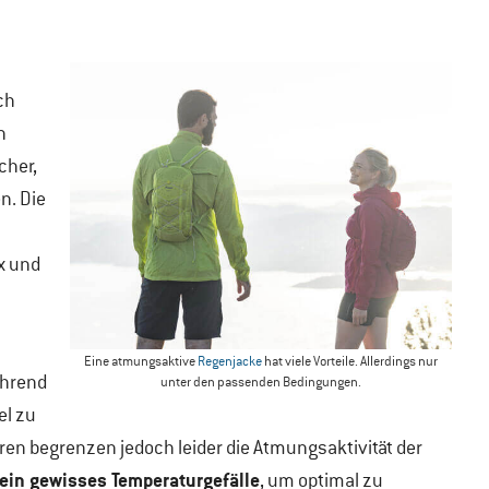
ch
n
cher,
n. Die
x und
Eine atmungsaktive
Regenjacke
hat viele Vorteile. Allerdings nur
ährend
unter den passenden Bedingungen.
el zu
ren begrenzen jedoch leider die Atmungsaktivität der
ein gewisses Temperaturgefälle
, um optimal zu