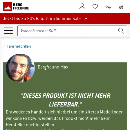
Zum Kundenkonto
Zum 
Zum Merkzettel.
Zum Produk
Jetzt bis zu 50% Rabatt im Sommer Sale
Jetzt bis zu 50% Rabatt im Sommer Sale »
Fahrradbrillen
Bergfreund Max
"DIESES PRODUKT IST NICHT MEHR
LIEFERBAR."
Entweder es handelt sich hierbei um ein älteres Modell oder
wir können bzw. werden das Produkt nicht mehr beim
Hersteller nachbestellen.