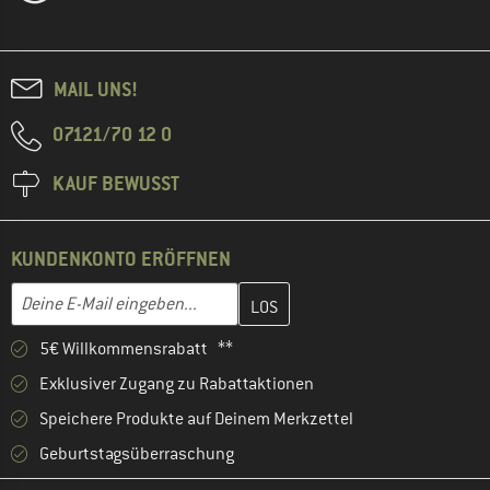
MAIL UNS!
07121/70 12 0
KAUF BEWUSST
KUNDENKONTO ERÖFFNEN
Gib hier deine E-Mail-Adresse ein und erstelle im nächsten Schri
E-Mail-Adresse
5€ Willkommensrabatt **
Exklusiver Zugang zu Rabattaktionen
Speichere Produkte auf Deinem Merkzettel
Geburtstagsüberraschung