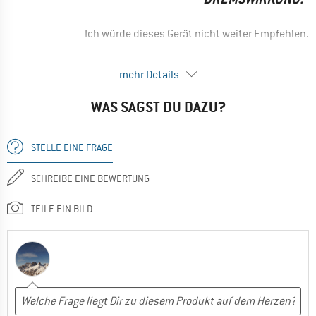
EINSATZBEREICH
Indoorklettern
Ich würde dieses Gerät nicht weiter Empfehlen.
Einsteiger
--- Bewertung Vorgängermodell ---
mehr Details
Ja, ich würde das Produkt einem Freund empfehlen
VORTEILE
WAS SAGST DU DAZU?
Leicht
NACHTEILE
STELLE EINE FRAGE
komplizierte Bedienung
Sehr geringe Bremsfunktion!?
SCHREIBE EINE BEWERTUNG
EINSATZBEREICH
TEILE EIN BILD
Sportklettern
Nein, ich würde das Produkt nicht weiterempfehlen