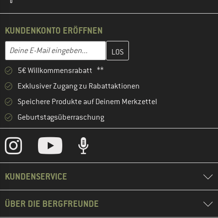
KUNDENKONTO ERÖFFNEN
Gib hier deine E-Mail-Adresse ein und erstelle im nächsten Schri
E-Mail-Adresse
5€ Willkommensrabatt **
Exklusiver Zugang zu Rabattaktionen
Speichere Produkte auf Deinem Merkzettel
Geburtstagsüberraschung
KUNDENSERVICE
ÜBER DIE BERGFREUNDE