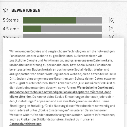
BEWERTUNGEN
5 Sterne
(6)
4 Sterne
(2)
3 Sterne
(0)
2 Sterne
(0)
Wir verwenden Cookies und vergleichbare Technologien, um die notwendigen
1 Stern
(1)
Funktionen unserer Website zu gewährleisten. Außerdem bieten wir
zusätzliche Dienste und Funktionen an, analysieren unseren Datenverkehr,
um Inhalte und Werbung zu personalisieren, bzw. Social Media-Funktionen
bereitzustellen. Dadurch erfahren auch unsere Social Media-, Werbe- und
VORTEILE
Analysepartner von deiner Nutzung unserer Website; diese sitzen teilweise in
Drittländern ohne angemessene Garantien zum Schutz deiner Daten, etwa vor
NACHTEILE
dem Zugriff durch Behörden. Durch Anklicken von „Alle auswählen“ erklärst du
dich damit einverstanden, dass wir so verfahren.
Wenn du keine Cookies mit
Ausnahme der technisch notwendigen Cookie akzeptieren möchtest, dann
EINSATZBEREICH
klicke bitte hier
. Du kannst deine Cookie Einstellungen aber auch jederzeit in
den „Einstellungen“ anpassen und einzelne Kategorien auswählen. Deine
Einwilligung ist freiwillig, für die Nutzung dieser Website nicht notwendig und
kann jederzeit unter „Cookie Einstellungen“ im unteren Bereich unserer
LOB
TADEL
VS
Webseite widerrufen oder erstmals vergeben werden. Weitere Informationen,
auch zu Risiken der Drittlandstransfers, findest du in unseren
Petra
Datenschutzhinweisen
.