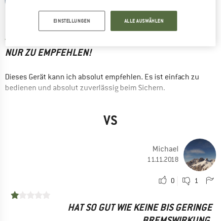
09.11.2018
EINSTELLUNGEN
ALLE AUSWÄHLEN
1
1
NUR ZU EMPFEHLEN!
Dieses Gerät kann ich absolut empfehlen. Es ist einfach zu
bedienen und absolut zuverlässig beim Sichern.
--- Bewertung Vorgängermodell ---
VS
VORTEILE
Leicht
Michael
Verarbeitung
11.11.2018
Einfache Bedienung
0
1
Schnell zu öffnen
Preis / Leistung
HAT SO GUT WIE KEINE BIS GERINGE
Vielseitig einsetzbar
BREMSWIRKUNG.