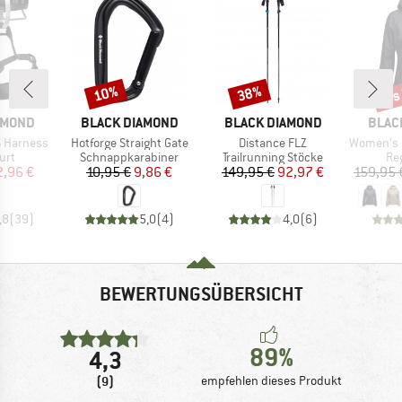
bis
10%
38%
Rabatt
Rabatt
Raba
MARKE
MARKE
MARK
AMOND
BLACK DIAMOND
BLACK DIAMOND
BLAC
Artikel
Artikel
Artikel
 Harness
Hotforge Straight Gate
Distance FLZ
Women's Finel
gruppe
Produktgruppe
Produktgruppe
Pr
urt
Schnappkarabiner
Trailrunning Stöcke
Re
eis
duzierter Preis
Preis
reduzierter Preis
Preis
reduzierter Preis
2,96 €
10,95 €
9,86 €
149,95 €
92,97 €
159,95 
,8
(
39
)
5,0
(
4
)
4,0
(
6
)
BEWERTUNGSÜBERSICHT
89%
4,3
(9)
empfehlen dieses Produkt