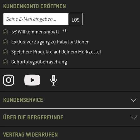
KUNDENKONTO ERÖFFNEN
Gib hier deine E-Mail-Adresse ein und erstelle im nächsten Schri
E-Mail-Adresse
5€ Willkommensrabatt **
Exklusiver Zugang zu Rabattaktionen
Speichere Produkte auf Deinem Merkzettel
Geburtstagsüberraschung
KUNDENSERVICE
ÜBER DIE BERGFREUNDE
VERTRAG WIDERRUFEN