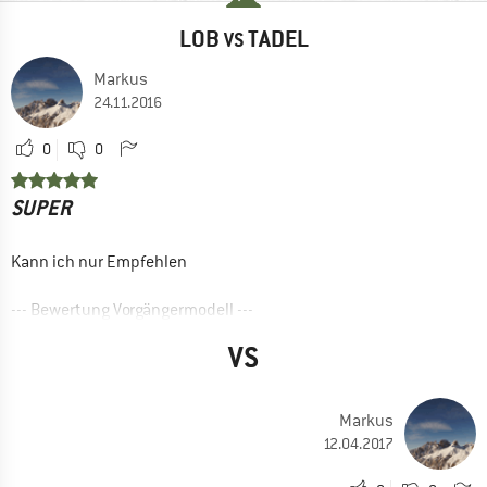
LOB
TADEL
VS
Markus
24.11.2016
0
0
SUPER
Kann ich nur Empfehlen
--- Bewertung Vorgängermodell ---
VORTEILE
VS
Leicht
Gute Details
Markus
Winddicht
12.04.2017
Wasserdicht