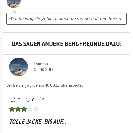
Winddicht
NACHTEILE
Schlechter Schnitt
EINSATZBEREICH
Trailrunning
DAS SAGEN ANDERE BERGFREUNDE DAZU:
Freizeit
Hochtouren
Thomas
Wandern
05.08.2019
Skitouren
Trekking
Der Beitrag wurde am 10.08.19 überarbeitet
Nein, ich würde das Produkt nicht weiterempfehlen
0
0
TOLLE JACKE, BIS AUF...