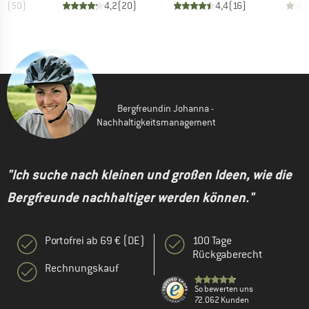
,4
(
50
)
4,2
(
20
)
4,4
(
16
)
Bergfreundin Johanna -
Nachhaltigkeitsmanagement
"Ich suche nach kleinen und großen Ideen, wie die
Bergfreunde nachhaltiger werden können."
Portofrei ab 69 € (DE)
100 Tage
Rückgaberecht
Rechnungskauf
So bewerten uns
72.062 Kunden