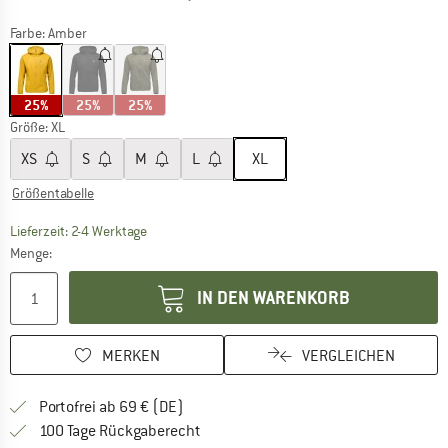
Farbe:
Amber
25%
25%
25%
Größe:
XL
XS
S
M
L
XL
Größentabelle
Der Link öffnet sich in einer Infobox und beinhaltet
Lieferzeit: 2-4 Werktage
Menge:
IN DEN WARENKORB
MERKEN
VERGLEICHEN
Finde mehr Informationen zu den Versan
Portofrei ab 69 € (DE)
Gehe hier zu den Rückgabe-Richtlinie
100 Tage Rückgaberecht