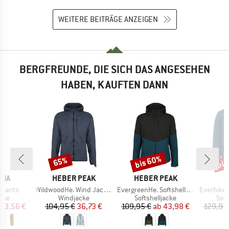
WEITERE BEITRÄGE ANZEIGEN
BERGFREUNDE, DIE SICH DAS ANGESEHEN
HABEN, KAUFTEN DANN
bis 60%
bis
65%
Rabatt
Rabatt
Raba
MARKE
MARKE
NIA
HEBER PEAK
HEBER PEAK
Artikel
Artikel
Artikel
 Pants
WildwoodHe. Wind Jacket
EvergreenHe. Softshell Light Jacket
Everhike 
gruppe
Produktgruppe
Produktgruppe
Pro
ose
Windjacke
Softshelljacke
Soft
eis
duzierter Preis
Preis
reduzierter Preis
Preis
reduzierter Preis
93,56 €
104,95 €
36,73 €
109,95 €
ab
43,98 €
129,95