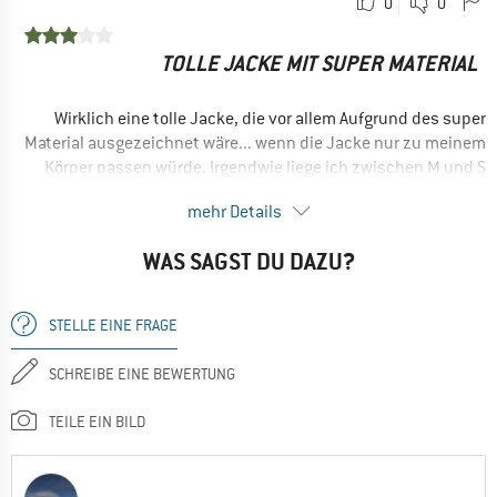
0
0
Atmungsaktiv
Preis / Leistung
TOLLE JACKE MIT SUPER MATERIAL
Guter Schnitt
Wirklich eine tolle Jacke, die vor allem Aufgrund des super
Ja, ich würde das Produkt einem Freund empfehlen
Material ausgezeichnet wäre... wenn die Jacke nur zu meinem
Körper passen würde. Irgendwie liege ich zwischen M und S
und beide Jacken werfen vorn am Körper extrem viele Falten,
mehr Details
weshalb der Schnitt einfach nicht zu meinem Körper zu
passen scheint. Schade, sonst wäre dies auch ein Anwärter
WAS SAGST DU DAZU?
auf das Lieblingsteil...
--- Bewertung Vorgängermodell ---
STELLE EINE FRAGE
VORTEILE
SCHREIBE EINE BEWERTUNG
Gute Details
Atmungsaktiv
TEILE EIN BILD
Leicht
Belüftung