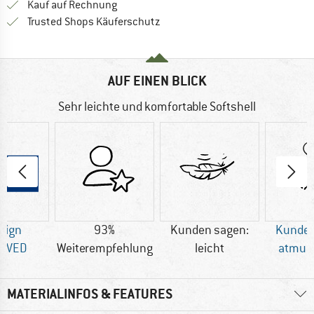
Finde die Zahlungs-Infos hier! Öffnet sich 
Kauf auf Rechnung
Finde alle Infos hier!
Trusted Shops Käuferschutz
AUF EINEN BLICK
Sehr leichte und komfortable Softshell
sign
93%
Kunden sagen:
Kunden
OVED
Weiterempfehlung
leicht
atmun
MATERIALINFOS & FEATURES