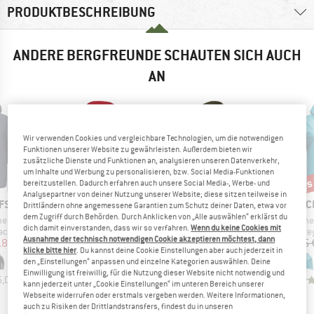
PRODUKTBESCHREIBUNG
ANDERE BERGFREUNDE SCHAUTEN SICH AUCH
AN
Wir verwenden Cookies und vergleichbare Technologien, um die notwendigen
Funktionen unserer Website zu gewährleisten. Außerdem bieten wir
zusätzliche Dienste und Funktionen an, analysieren unseren Datenverkehr,
um Inhalte und Werbung zu personalisieren, bzw. Social Media-Funktionen
bis 30%
bis 30%
bis
Rabatt
Rabatt
Raba
bereitzustellen. Dadurch erfahren auch unsere Social Media-, Werbe- und
Analysepartner von deiner Nutzung unserer Website; diese sitzen teilweise in
MARKE
MARKE
MARK
FS
ARC'TERYX
PATAGONIA
BLAC
Drittländern ohne angemessene Garantien zum Schutz deiner Daten, etwa vor
dem Zugriff durch Behörden. Durch Anklicken von „Alle auswählen“ erklärst du
Artikel
Artikel
Artikel
ell Hood
Squamish Hoody
R1 Techface Hoody
Fineline
dich damit einverstanden, dass wir so verfahren.
Wenn du keine Cookies mit
ruppe
Produktgruppe
Produktgruppe
Pr
jacke
Windjacke
Softshelljacke
Re
Ausnahme der technisch notwendigen Cookie akzeptieren möchtest, dann
eis
duzierter Preis
Preis
reduzierter Preis
Preis
reduzierter Preis
18,27 €
199,95 €
ab
139,97 €
219,95 €
ab
153,97 €
159,95 
klicke bitte hier
. Du kannst deine Cookie Einstellungen aber auch jederzeit in
+
2
+
2
den „Einstellungen“ anpassen und einzelne Kategorien auswählen. Deine
Einwilligung ist freiwillig, für die Nutzung dieser Website nicht notwendig und
5,0
(
3
)
4,7
(
71
)
4,8
(
28
)
kann jederzeit unter „Cookie Einstellungen“ im unteren Bereich unserer
Webseite widerrufen oder erstmals vergeben werden. Weitere Informationen,
auch zu Risiken der Drittlandstransfers, findest du in unseren