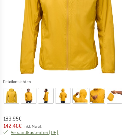
Detailansichten
Ursprünglicher Preis :
Preis:
189,95
€
142,46
€
inkl. MwSt.
Deutschland. Informationen zu den Ver
Versandkostenfrei
(DE)