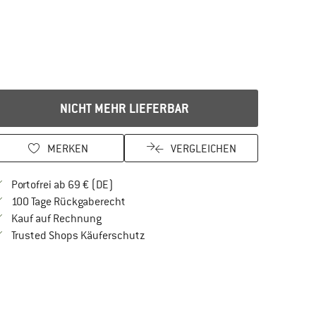
NICHT MEHR LIEFERBAR
MERKEN
VERGLEICHEN
Finde mehr Informationen zu den Versandkos
Portofrei ab 69 € (DE)
Gehe hier zu den Rückgabe-Richtlinien Öf
100 Tage Rückgaberecht
Finde die Zahlungs-Infos hier! Öffnet sich in 
Kauf auf Rechnung
Finde alle Infos hier!
Trusted Shops Käuferschutz