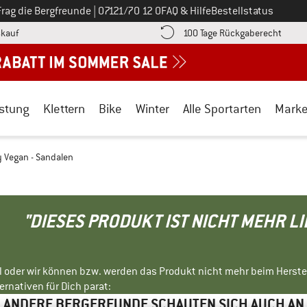
Ruf uns an unter
Frag die Bergfreunde
|
07121/70 12 0
FAQ & Hilfe
Bestellstatus
Finde die Zahlungs-Infos hier! Öffnet sich in einer Infobox
Gehe h
kauf
100 Tage Rückgaberecht
stung
Klettern
Bike
Winter
Alle Sportarten
Mark
 Vegan - Sandalen
"DIESES PRODUKT IST NICHT MEHR L
ll oder wir können bzw. werden das Produkt nicht mehr beim Herste
rnativen für Dich parat:
ANDERE BERGFREUNDE SCHAUTEN SICH AUCH AN