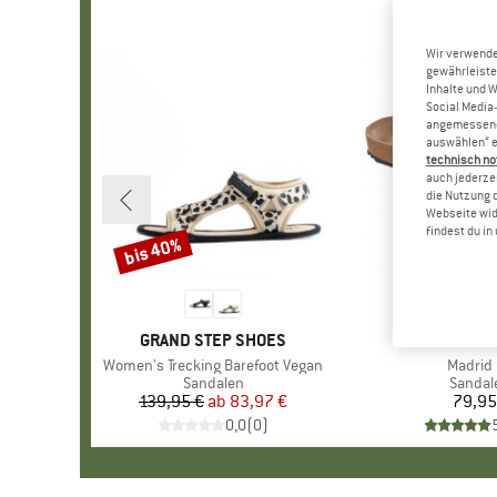
Wir verwende
gewährleiste
Inhalte und 
Social Media-
angemessene 
auswählen“ e
technisch no
auch jederzei
die Nutzung 
Webseite wid
findest du i
bis 40%
Rabatt
MARKE
GRAND STEP SHOES
MARKE
BIRKENS
Artikel
Women's Trecking Barefoot Vegan
Artikel
Madrid
Produktgruppe
Sandalen
Produk
Sandal
139,95 €
ab
Preis
reduzierter Preis
83,97 €
79,95
Pr
0,0
(
0
)