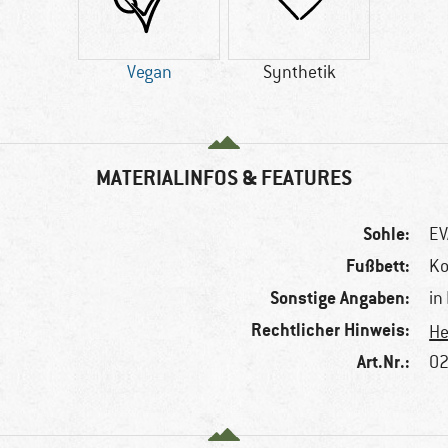
Vegan
Synthetik
MATERIALINFOS & FEATURES
Sohle:
EV
Fußbett:
Ko
Sonstige Angaben:
in
Rechtlicher Hinweis:
He
Art.Nr.:
02