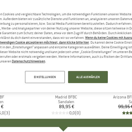
n Cookies und vergleichbare Technologien, um die notwendigen Funktionen unserer Website
n. Außerdem bieten wir zusätzliche Dienste und Funktionen an, analysieren unseren Datenv
Werbung zu personalisieren, bzw. Social Media-Funktionen bereitzustellen. Dadurch erfahren
, Werbe- und Analysepartner von deiner Nutzung unserer Website; diese sitzen teilweise in D
Garantien zum Schutz deiner Daten, etwa vor dem Zugriff durch Behörden. Durch Anklicken 
rklärst du dich damit einverstanden, dass wir so verfahren.
Wenn du keine Cookies mit Ausn
twendigen Cookie akzeptieren möchtest, dann klicke bitte hier
. Du kannst deine Cookie Eins
t in den „Einstellungen“ anpassen und einzelne Kategorien auswählen. Deine Einwilligung ist f
dieser Website nicht notwendig und kann jederzeit unter „Cookie Einstellungen“ im unteren B
errufen oder erstmals vergeben werden. Weitere Informationen, auch zu Risiken der Drittlan
n unseren
Datenschutzhinweisen
.
bis 10%
Rabatt
EINSTELLUNGEN
ALLE AUSWÄHLEN
TOCK
MARKE
BIRKENSTOCK
MAR
BIR
 BF
Artikel
Madrid BFBC
Artikel
Arizona BF
tgruppe
en
Produktgruppe
Sandalen
P
S
 €
eis
89,95 €
Preis
99,95 
5,0
(
3
)
0,0
(
0
)