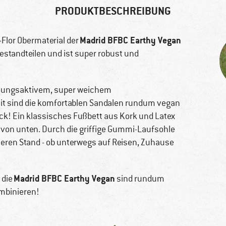
PRODUKTBESCHREIBUNG
Madrid BFBC Earthy Vegan
o-Flor Obermaterial der
Bestandteilen und ist super robust und
tmungsaktivem, super weichem
omit sind die komfortablen Sandalen rundum vegan
! Ein klassisches Fußbett aus Kork und Latex
 von unten. Durch die griffige Gummi-Laufsohle
heren Stand - ob unterwegs auf Reisen, Zuhause
Madrid BFBC Earthy Vegan
 die
sind rundum
ombinieren!