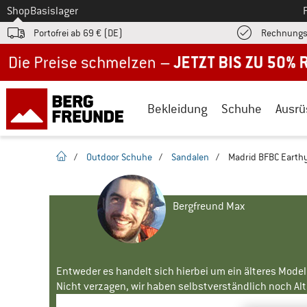
Zum
Shop
Basislager
Portofrei ab 69 € (DE)
Rechnungs
Jetzt bis zu 50% Rabatt im Sommer Sale
Bekleidung
Schuhe
Ausrü
Startseite
/
Outdoor Schuhe
/
Sandalen
/
Madrid BFBC Earthy
Bergfreund Max
Entweder es handelt sich hierbei um ein älteres Mode
Nicht verzagen, wir haben selbstverständlich noch Alte