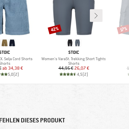
42%
Rabatt
Rabat
17%
MARKE
MARKE
STOIC
STOIC
Artikel
 Selja Cord Shorts
Women's VaraSt. Trekking Short Tights
Produktgruppe
Produktgruppe
Shorts
Shorts
Preis
reduzierter Preis
Preis
reduzierter Preis
€
ab
34,38 €
44,95 €
26,07 €
1
5,0
(
2
)
4,5
(
2
)
FEHLEN DIESES PRODUKT