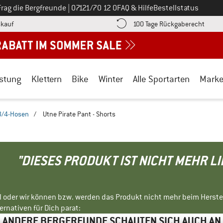
Ruf uns an unter
Frag die Bergfreunde
|
07121/70 12 0
FAQ & Hilfe
Bestellstatus
Finde die Zahlungs-Infos hier! Öffnet sich in einer Infobox
Gehe h
kauf
100 Tage Rückgaberecht
stung
Klettern
Bike
Winter
Alle Sportarten
Mark
3/4-Hosen
/
Utne Pirate Pant - Shorts
"DIESES PRODUKT IST NICHT MEHR L
ll oder wir können bzw. werden das Produkt nicht mehr beim Herste
rnativen für Dich parat:
ANDERE BERGFREUNDE SCHAUTEN SICH AUCH AN