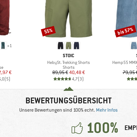
bis 57%
55%
Rabatt
Rabatt
+
1
RKE
MARKE
STOIC
kel
Artikel
Artikel
HebySt. Trekking Shorts
Hemp55 MMXX.
tgruppe
Produktgruppe
se
Shorts
eis
duzierter Preis
Preis
reduzierter Preis
2,97 €
89,95 €
40,48 €
79,95 
5,0
(
5
)
4,7
(
3
)
BEWERTUNGSÜBERSICHT
Unsere Bewertungen sind 100% echt.
Mehr Infos
100%
EMP