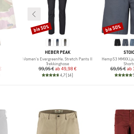
bis 50%
bis 50%
Rabatt
Rabatt
MARKE
MAR
HEBER PEAK
STOI
Artikel
Artikel
Women's EvergreenHe. Stretch Pants II
Hemp53 MMXX.Lju
uppe
Produktgruppe
Produ
Trekkinghose
Short
rter Preis
Preis
reduzierter Preis
Pr
re
€
99,95 €
ab
49,98 €
69,95 €
ab
)
4,7
(
14
)