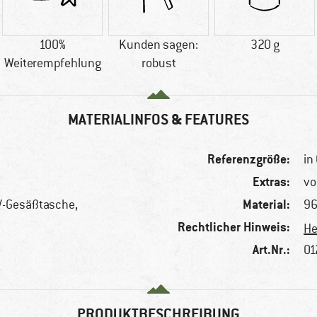
100%
Kunden sagen:
320 g
Weiterempfehlung
robust
MATERIALINFOS & FEATURES
Referenzgröße:
in 
Extras:
vo
Material:
V-Gesäßtasche,
96
Rechtlicher Hinweis:
He
Art.Nr.:
01
PRODUKTBESCHREIBUNG