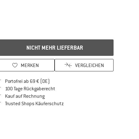
NICHT MEHR LIEFERBAR
MERKEN
VERGLEICHEN
Finde mehr Informationen zu den Versandkos
Portofrei ab 69 € (DE)
Gehe hier zu den Rückgabe-Richtlinien Öf
100 Tage Rückgaberecht
Finde die Zahlungs-Infos hier! Öffnet sich in 
Kauf auf Rechnung
Finde alle Infos hier!
Trusted Shops Käuferschutz