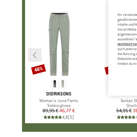
Wir verwende
gewährleiste
Inhalte und 
Social Media-
angemessene 
auswählen“ e
technisch no
auch jederzei
die Nutzung 
Webseite wid
findest du i
48%
30%
Rabatt
Rabatt
MARKE
DIDRIKSONS
MARKE
THE NORTH
Artikel
Women's Juna Pants
Artikel
Tanken S
Produktgruppe
Trekkinghose
Produ
Short
89,95 €
Preis
reduzierter Preis
46,77 €
54,95 €
Pr
re
3
4,8
(
5
)