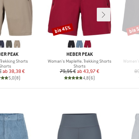
bis 45%
bis 
Rabatt
Rabat
RKE
MARKE
ER PEAK
HEBER PEAK
Artikel
Artikel
Trekking Shorts
Woman's MapleHe. Trekking Shorts
Women's
Produktgruppe
Produktgruppe
Shorts
Shorts
Preis
reduzierter Preis
Preis
reduzierter Preis
€
ab
38,38 €
79,95 €
ab
43,97 €
89
5,0
(
8
)
4,8
(
6
)