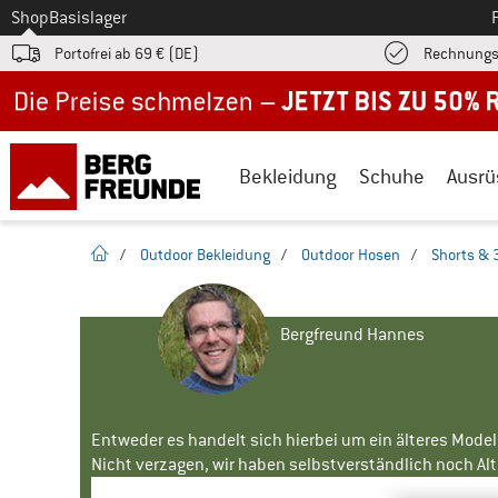
Zum
Shop
Basislager
Portofrei ab 69 € (DE)
Rechnungs
Jetzt bis zu 50% Rabatt im Sommer Sale
Bekleidung
Schuhe
Ausrü
Startseite
/
Outdoor Bekleidung
/
Outdoor Hosen
/
Shorts & 
Bergfreund Hannes
Entweder es handelt sich hierbei um ein älteres Mode
Nicht verzagen, wir haben selbstverständlich noch Alte