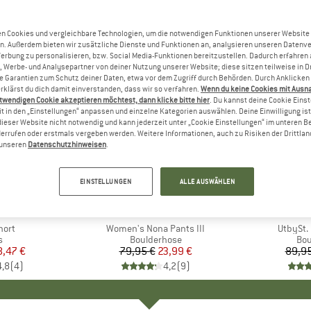
n Cookies und vergleichbare Technologien, um die notwendigen Funktionen unserer Website
n. Außerdem bieten wir zusätzliche Dienste und Funktionen an, analysieren unseren Datenv
Werbung zu personalisieren, bzw. Social Media-Funktionen bereitzustellen. Dadurch erfahren
, Werbe- und Analysepartner von deiner Nutzung unserer Website; diese sitzen teilweise in D
Garantien zum Schutz deiner Daten, etwa vor dem Zugriff durch Behörden. Durch Anklicken 
rklärst du dich damit einverstanden, dass wir so verfahren.
Wenn du keine Cookies mit Ausn
twendigen Cookie akzeptieren möchtest, dann klicke bitte hier
. Du kannst deine Cookie Eins
t in den „Einstellungen“ anpassen und einzelne Kategorien auswählen. Deine Einwilligung ist f
dieser Website nicht notwendig und kann jederzeit unter „Cookie Einstellungen“ im unteren B
errufen oder erstmals vergeben werden. Weitere Informationen, auch zu Risiken der Drittlan
n unseren
Datenschutzhinweisen
.
70%
60%
Rabatt
Rabatt
EINSTELLUNGEN
ALLE AUSWÄHLEN
 FACE
MARKE
RED CHILI
hort
Artikel
Women's Nona Pants III
Artikel
UtbySt.
ktgruppe
s
Produktgruppe
Boulderhose
Pro
Bou
eis
duzierter Preis
8,47 €
79,95 €
Preis
reduzierter Preis
23,99 €
89,95
4,8
(
4
)
4,2
(
9
)