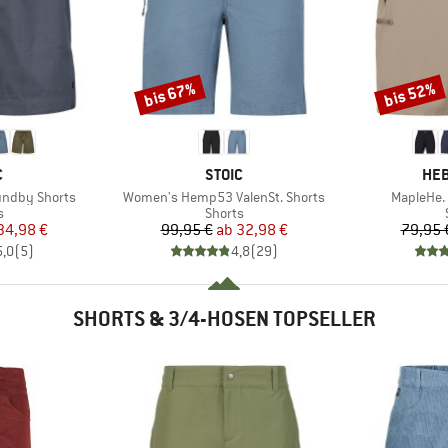
bis 67%
bis 52%
Rabatt
Rabatt
KE
MARKE
MA
C
STOIC
HEB
Artikel
Artikel
ndby Shorts
Women's Hemp53 ValenSt. Shorts
MapleHe. 
ktgruppe
Produktgruppe
s
Shorts
eis
duzierter Preis
Preis
reduzierter Preis
34,98 €
99,95 €
ab
32,98 €
79,95 
5,0
(
5
)
4,8
(
29
)
SHORTS & 3/4-HOSEN TOPSELLER