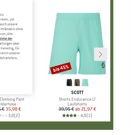
 zu
erkehr, um
 auch unsere
rittländern ohne
von „Alle
ahme der
tellungen aber
reiwillig, für
ereich unserer
dstransfers,
bis 45%
Rabatt
MARKE
STOIC
MARKE
SCOTT
 Climbing Pant
Artikel
Shorts Endurance LT
duktgruppe
lderhose
Produktgruppe
Laufshorts
 €
Preis
reduzierter Preis
35,98 €
39,95 €
ab
Preis
reduzierter Preis
21,97 €
3,0
(
2
)
4,0
(
1
)