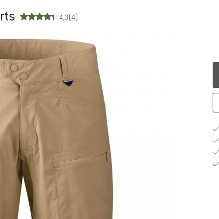
rts
4,3
(4)