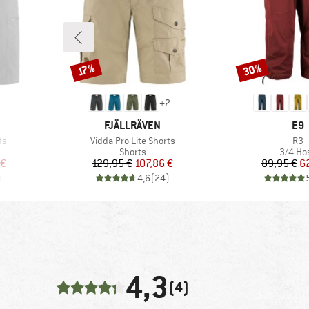
30%
Rabatt
Rabatt
17%
+
2
MARKE
MA
FJÄLLRÄVEN
E9
Artikel
Arti
ts
Vidda Pro Lite Shorts
R3
uppe
Produktgruppe
Produk
Shorts
3/4 Ho
rter Preis
Preis
reduzierter Preis
Pr
re
 €
129,95 €
107,86 €
89,95 €
6
)
4,6
(
24
)
4,3
(4)