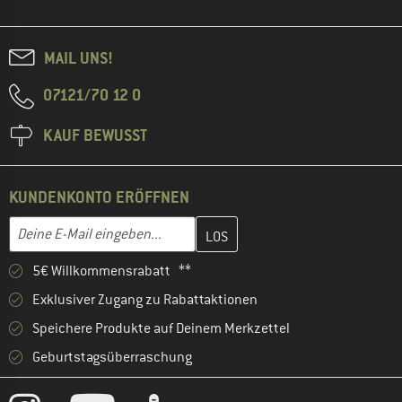
MAIL UNS!
07121/70 12 0
KAUF BEWUSST
KUNDENKONTO ERÖFFNEN
Gib hier deine E-Mail-Adresse ein und erstelle im nächsten Schri
E-Mail-Adresse
5€ Willkommensrabatt **
Exklusiver Zugang zu Rabattaktionen
Speichere Produkte auf Deinem Merkzettel
Geburtstagsüberraschung