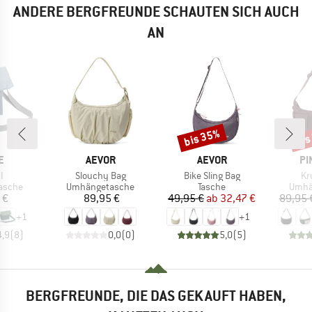
ANDERE BERGFREUNDE SCHAUTEN SICH AUCH
AN
bis 35%
bis
Rabatt
Raba
E
MARKE
MARKE
MA
E
AEVOR
AEVOR
PI
Artikel
Artikel
Art
I
Slouchy Bag
Bike Sling Bag
Kr
uppe
Produktgruppe
Produktgruppe
Prod
asche
Umhängetasche
Tasche
Umhä
eis
Preis
Preis
reduzierter Preis
 €
89,95 €
49,95 €
ab
32,47 €
89,95 
+
1
+
1
4,9
(
8
)
0,0
(
0
)
5,0
(
5
)
BERGFREUNDE, DIE DAS GEKAUFT HABEN,