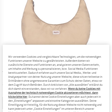
Wir verwenden Cookies und vergleichbare Technologien, um die notwendigen
Funktionen unserer Website zu gewährleisten. Außerdem bieten wir
zusätzliche Dienste und Funktionen an, analysieren unseren Datenverkehr,
um Inhalte und Werbung zu personalisieren, bzw. Social Media-Funktionen
Ursprünglicher Preis :
Preis:
39,95
€
bereitzustellen. Dadurch erfahren auch unsere Social Media-, Werbe- und
31,96
€
Analysepartner von deiner Nutzung unserer Website; diese sitzen teilweise in
inkl. MwSt.
Drittländern ohne angemessene Garantien zum Schutz deiner Daten, etwa vor
Informationen zu den Versandkosten. Öffnet sich in ei
zzgl. Versandkosten
dem Zugriff durch Behörden. Durch Anklicken von „Alle auswählen“ erklärst du
dich damit einverstanden, dass wir so verfahren.
Wenn du keine Cookies mit
Ausnahme der technisch notwendigen Cookie akzeptieren möchtest, dann
Farbe:
Sand
klicke bitte hier
. Du kannst deine Cookie Einstellungen aber auch jederzeit in
den „Einstellungen“ anpassen und einzelne Kategorien auswählen. Deine
Einwilligung ist freiwillig, für die Nutzung dieser Website nicht notwendig und
kann jederzeit unter „Cookie Einstellungen“ im unteren Bereich unserer
20%