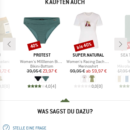
KAUFTEN AUCH
bis 40%
40%
15
Rabatt
Rabatt
Raba
KE
MARKE
MARKE
MAR
U
PROTEST
SUPER.NATURAL
SEA 
Artikel
Artikel
Ar
ilani
Women's MIXXenon Bikini Bottom
Women's Racing Dachshund Bio Jersey Tee
T
ktgruppe
Produktgruppe
Produktgruppe
Produk
s
Bikini-Bottom
Merinoshirt
Mikrof
eis
duzierter Preis
Preis
reduzierter Preis
Preis
reduzierter Preis
,72 €
39,95 €
23,97 €
99,95 €
ab
59,97 €
17,95 
0,0
(
0
)
4,0
(
4
)
0,0
(
0
)
WAS SAGST DU DAZU?
STELLE EINE FRAGE