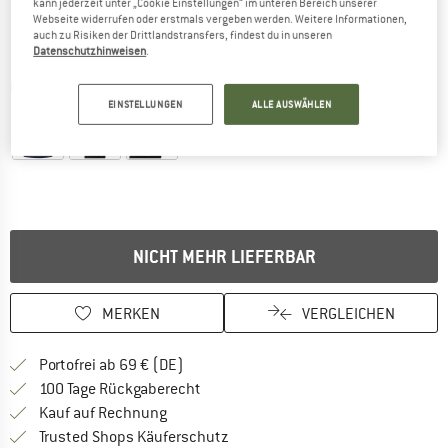
kann jederzeit unter „Cookie Einstellungen“ im unteren Bereich unserer
Webseite widerrufen oder erstmals vergeben werden. Weitere Informationen,
auch zu Risiken der Drittlandstransfers, findest du in unseren
Datenschutzhinweisen
.
Detailansichten
EINSTELLUNGEN
ALLE AUSWÄHLEN
NICHT MEHR LIEFERBAR
MERKEN
VERGLEICHEN
Finde mehr Informationen zu den Versan
Portofrei ab 69 € (DE)
Gehe hier zu den Rückgabe-Richtlinie
100 Tage Rückgaberecht
Finde die Zahlungs-Infos hier! Öffnet sich 
Kauf auf Rechnung
Finde alle Infos hier!
Trusted Shops Käuferschutz