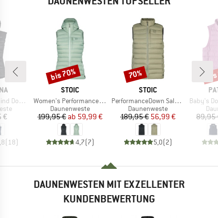
DAUNENWESTEN TOPSELLER
bis 70%
bis
70%
Rabatt
Rabatt
Raba
MARKE
MARKE
MA
NA
STOIC
STOIC
PA
Artikel
Artikel
Artikel
n750 Vest
Women's PerformanceDown SalmiSt. Vest with Hood
PerformanceDown SalmiSt. Vest
Baby's Dow
ruppe
Produktgruppe
Produktgruppe
Pro
este
Daunenweste
Daunenweste
Dau
eis
Preis
reduzierter Preis
Preis
reduzierter Preis
5 €
199,95 €
ab
59,99 €
189,95 €
56,99 €
89,95 
,8
(
18
)
4,7
(
7
)
5,0
(
2
)
DAUNENWESTEN MIT EXZELLENTER
KUNDENBEWERTUNG