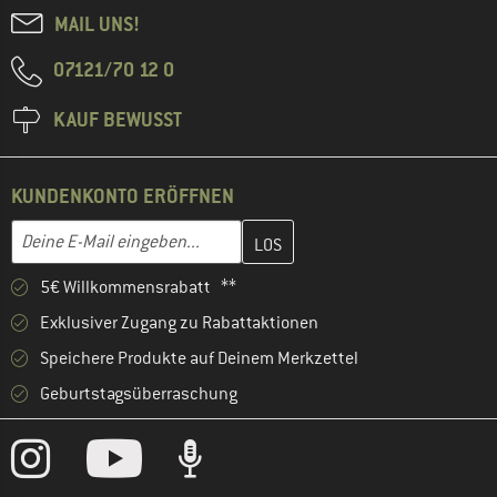
MAIL UNS!
07121/70 12 0
KAUF BEWUSST
KUNDENKONTO ERÖFFNEN
Gib hier deine E-Mail-Adresse ein und erstelle im nächsten Schri
E-Mail-Adresse
5€ Willkommensrabatt **
Exklusiver Zugang zu Rabattaktionen
Speichere Produkte auf Deinem Merkzettel
Geburtstagsüberraschung