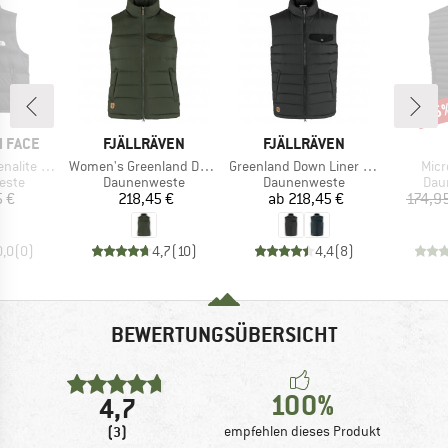
25
Raba
MARKE
MARKE
 FACE
FJÄLLRÄVEN
FJÄLLRÄVEN
Artikel
Artikel
Artik
A-Line Vest
Women's Greenland Down Liner Vest
Greenland Down Liner Vest
Micr
ruppe
Produktgruppe
Produktgruppe
Pro
este
Daunenweste
Daunenweste
Dau
eis
Preis
Preis
 €
218,45 €
ab
218,45 €
174,9
0,0
(
0
)
4,7
(
10
)
4,4
(
8
)
BEWERTUNGSÜBERSICHT
100%
4,7
(3)
empfehlen dieses Produkt