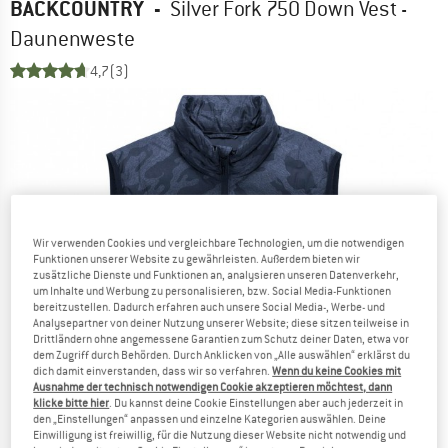
BACKCOUNTRY
-
Silver Fork 750 Down Vest -
Daunenweste
4,7
(3)
Wir verwenden Cookies und vergleichbare Technologien, um die notwendigen
Funktionen unserer Website zu gewährleisten. Außerdem bieten wir
zusätzliche Dienste und Funktionen an, analysieren unseren Datenverkehr,
um Inhalte und Werbung zu personalisieren, bzw. Social Media-Funktionen
bereitzustellen. Dadurch erfahren auch unsere Social Media-, Werbe- und
Analysepartner von deiner Nutzung unserer Website; diese sitzen teilweise in
Drittländern ohne angemessene Garantien zum Schutz deiner Daten, etwa vor
dem Zugriff durch Behörden. Durch Anklicken von „Alle auswählen“ erklärst du
dich damit einverstanden, dass wir so verfahren.
Wenn du keine Cookies mit
Ausnahme der technisch notwendigen Cookie akzeptieren möchtest, dann
klicke bitte hier
. Du kannst deine Cookie Einstellungen aber auch jederzeit in
den „Einstellungen“ anpassen und einzelne Kategorien auswählen. Deine
Einwilligung ist freiwillig, für die Nutzung dieser Website nicht notwendig und