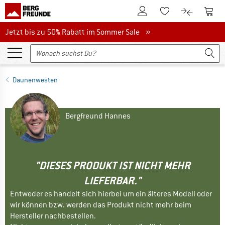
Zum Kundenkonto
Zum 
Zum Merkzettel.
Zum Produk
Jetzt bis zu 50% Rabatt im Sommer Sale
Jetzt bis zu 50% Rabatt im Sommer Sale »
Daunenwesten
Bergfreund Hannes
"DIESES PRODUKT IST NICHT MEHR
LIEFERBAR."
Entweder es handelt sich hierbei um ein älteres Modell oder
wir können bzw. werden das Produkt nicht mehr beim
Hersteller nachbestellen.