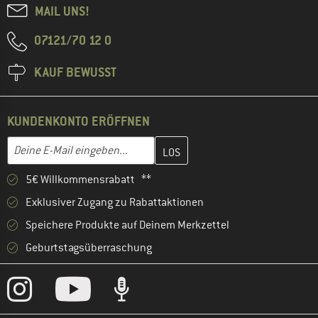
MAIL UNS!
07121/70 12 0
KAUF BEWUSST
KUNDENKONTO ERÖFFNEN
Gib hier deine E-Mail-Adresse ein und erstelle im nächsten Schri
E-Mail-Adresse
5€ Willkommensrabatt **
Exklusiver Zugang zu Rabattaktionen
Speichere Produkte auf Deinem Merkzettel
Geburtstagsüberraschung