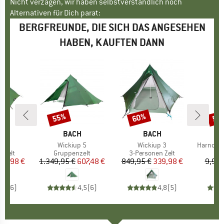
Nicht verzagen, wir haben selbstverständlich noch
Alternativen für Dich parat:
BERGFREUNDE, DIE SICH DAS ANGESEHEN
HABEN, KAUFTEN DANN
55%
60%
57
Rabatt
Rabatt
Raba
KE
H
MARKE
BACH
MARKE
BACH
 3
Artikel
Wickiup 5
Artikel
Wickiup 3
Artikel
Harnosan
ruppe
 Zelt
Produktgruppe
Gruppenzelt
Produktgruppe
3-Personen Zelt
P
P
eis
duzierter Preis
67,98 €
1.349,95 €
Preis
reduzierter Preis
607,48 €
849,95 €
Preis
reduzierter Preis
339,98 €
9,95 
4,3
(
6
)
4,5
(
6
)
4,8
(
5
)