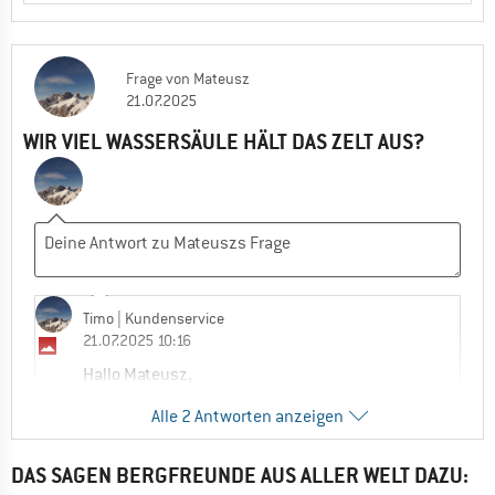
Frage
von
Mateusz
21.07.2025
WIR VIEL WASSERSÄULE HÄLT DAS ZELT AUS?
Timo
| Kundenservice
21.07.2025 10:16
Hallo Mateusz,
Alle 2 Antworten anzeigen
Der Zeltboden hat eine Wassersäule von
10.000 mm und das Außenzelt von 3.000
mm.
DAS SAGEN BERGFREUNDE AUS ALLER WELT DAZU: