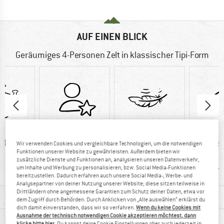
AUF EINEN BLICK
Geräumiges 4-Personen Zelt in klassischer Tipi-Form
0 g
100%
Kunden sagen:
Kunden
Wir verwenden Cookies und vergleichbare Technologien, um die notwendigen
Funktionen unserer Website zu gewährleisten. Außerdem bieten wir
Weiterempfehlung
leicht
viel Pla
zusätzliche Dienste und Funktionen an, analysieren unseren Datenverkehr,
H
um Inhalte und Werbung zu personalisieren, bzw. Social Media-Funktionen
bereitzustellen. Dadurch erfahren auch unsere Social Media-, Werbe- und
Analysepartner von deiner Nutzung unserer Website; diese sitzen teilweise in
Drittländern ohne angemessene Garantien zum Schutz deiner Daten, etwa vor
MATERIALINFOS & FEATURES
dem Zugriff durch Behörden. Durch Anklicken von „Alle auswählen“ erklärst du
dich damit einverstanden, dass wir so verfahren.
Wenn du keine Cookies mit
Ausnahme der technisch notwendigen Cookie akzeptieren möchtest, dann
PRODUKTBESCHREIBUNG
klicke bitte hier
. Du kannst deine Cookie Einstellungen aber auch jederzeit in