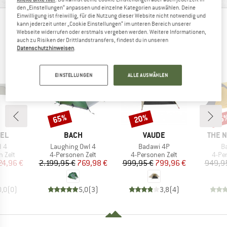
den „Einstellungen“ anpassen und einzelne Kategorien auswählen. Deine
Einwilligung ist freiwillig, für die Nutzung dieser Website nicht notwendig und
ANDERE BERGFREUNDE SCHAUTEN SICH AUCH
kann jederzeit unter „Cookie Einstellungen“ im unteren Bereich unserer
Webseite widerrufen oder erstmals vergeben werden. Weitere Informationen,
AN
auch zu Risiken der Drittlandstransfers, findest du in unseren
Datenschutzhinweisen
.
EINSTELLUNGEN
ALLE AUSWÄHLEN
65%
20%
15
Rabatt
Rabatt
Raba
MARKE
MARKE
MARK
EL
BACH
VAUDE
THE 
Artikel
Artikel
Ar
d 4
Laughing Owl 4
Badawi 4P
B
uppe
Produktgruppe
Produktgruppe
Prod
 Zelt
4-Personen Zelt
4-Personen Zelt
4-Pe
eis
duzierter Preis
Preis
reduzierter Preis
Preis
reduzierter Preis
24,96 €
2.199,95 €
769,98 €
999,95 €
799,96 €
949,9
0,0
(
0
)
5,0
(
3
)
3,8
(
4
)