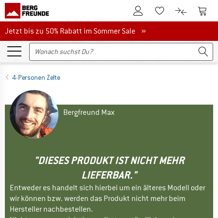
Zum Kundenkonto
Zum 
Zum Merkzettel.
Zum Produk
Jetzt bis zu 50% Rabatt im Sommer Sale
Jetzt bis zu 50% Rabatt im Sommer Sale »
4-Personen Zelte
Bergfreund Max
"DIESES PRODUKT IST NICHT MEHR
LIEFERBAR."
Entweder es handelt sich hierbei um ein älteres Modell oder
wir können bzw. werden das Produkt nicht mehr beim
Hersteller nachbestellen.