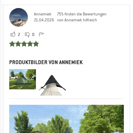
Beste Grüße!
Timo
Annemiek
75% finden die Bewertungen
21.04.2026
von Annemiek hilfreich
0
0
2
0
Petra
19.03.2026 08:57
So gehört sich das.
PRODUKTBILDER VON ANNEMIEK
0
1