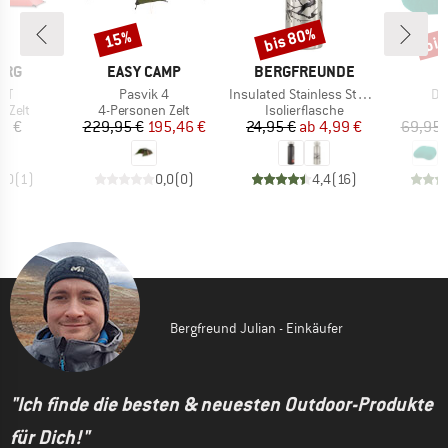
bis 80%
bis
15%
Rabatt
Rabatt
Raba
MARKE
MARKE
ERG
EASY CAMP
BERGFREUNDE
Artikel
Artikel
Art
 GT
Pasvik 4
Insulated Stainless Steel Bottle 500ml
Do
uppe
Produktgruppe
Produktgruppe
 Zelt
4-Personen Zelt
Isolierflasche
eis
Preis
reduzierter Preis
Preis
reduzierter Preis
95 €
229,95 €
195,46 €
24,95 €
ab
4,99 €
69,95 
5,0
(
1
)
0,0
(
0
)
4,4
(
16
)
Bergfreund Julian - Einkäufer
"Ich finde die besten & neuesten Outdoor-Produkte
für Dich!"