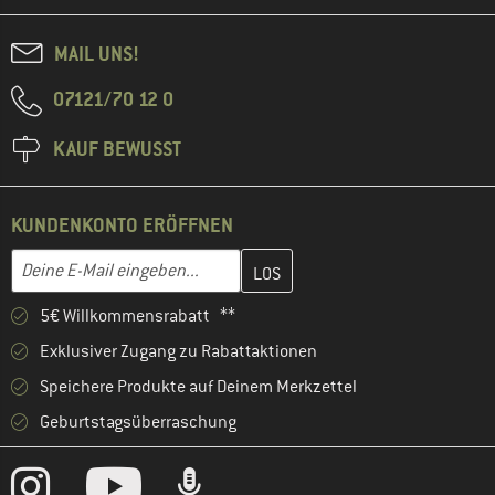
MAIL UNS!
07121/70 12 0
KAUF BEWUSST
KUNDENKONTO ERÖFFNEN
Gib hier deine E-Mail-Adresse ein und erstelle im nächsten Schri
E-Mail-Adresse
5€ Willkommensrabatt **
Exklusiver Zugang zu Rabattaktionen
Speichere Produkte auf Deinem Merkzettel
Geburtstagsüberraschung