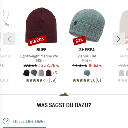
bis 20%
63%
20
Rabatt
Rabatt
Raba
KE
MARKE
MARKE
N
BUFF
SHERPA
Artikel
Artikel
Artik
Chest Set
Lightweight Merino Wool Hat
Vishnu Hat
Mütz
tgruppe
Produktgruppe
Produktgruppe
set
Mütze
Mütze
eis
Preis
reduzierter Preis
Preis
reduzierter Preis
0 €
27,95 €
ab
22,36 €
44,95 €
16,63 €
23,9
+
5
0,0
(
0
)
4,7
(
39
)
5,0
(
6
)
WAS SAGST DU DAZU?
STELLE EINE FRAGE