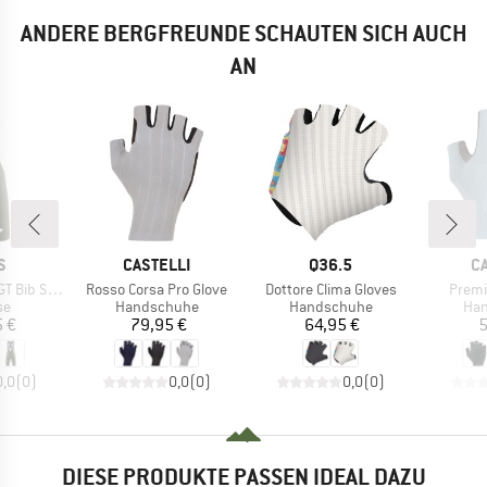
ANDERE BERGFREUNDE SCHAUTEN SICH AUCH
AN
E
MARKE
MARKE
M
S
CASTELLI
Q36.5
C
Artikel
Artikel
Artike
Shorts S11
Rosso Corsa Pro Glove
Dottore Clima Gloves
Premi
tgruppe
Produktgruppe
Produktgruppe
Pro
se
Handschuhe
Handschuhe
Ha
eis
Preis
Preis
5 €
79,95 €
64,95 €
5
0,0
(
0
)
0,0
(
0
)
0,0
(
0
)
DIESE PRODUKTE PASSEN IDEAL DAZU