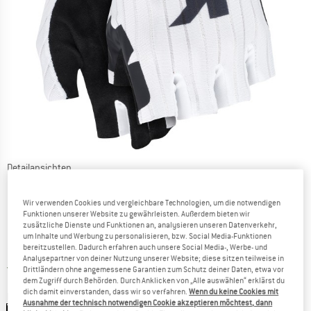
Detailansichten
Wir verwenden Cookies und vergleichbare Technologien, um die notwendigen
Funktionen unserer Website zu gewährleisten. Außerdem bieten wir
zusätzliche Dienste und Funktionen an, analysieren unseren Datenverkehr,
um Inhalte und Werbung zu personalisieren, bzw. Social Media-Funktionen
bereitzustellen. Dadurch erfahren auch unsere Social Media-, Werbe- und
Preis:
79,95
€
inkl. MwSt.
Analysepartner von deiner Nutzung unserer Website; diese sitzen teilweise in
Deutschland. Informationen zu den Ver
Versandkostenfrei
(DE)
Drittländern ohne angemessene Garantien zum Schutz deiner Daten, etwa vor
dem Zugriff durch Behörden. Durch Anklicken von „Alle auswählen“ erklärst du
dich damit einverstanden, dass wir so verfahren.
Wenn du keine Cookies mit
Farbe:
White Series
Ausnahme der technisch notwendigen Cookie akzeptieren möchtest, dann