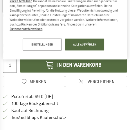
klicke bitte hier
. Du kannst deine Cookie Einstellungen aber auch jederzeit in
den „Einstellungen“ anpassen und einzelne Kategorien auswählen. Deine
Einwilligung ist freiwillig, für die Nutzung dieser Website nicht notwendig und
Größe:
XXL
kann jederzeit unter „Cookie Einstellungen“ im unteren Bereich unserer
Webseite widerrufen oder erstmals vergeben werden. Weitere Informationen,
XS
S
M
L
XL
XXL
auch zu Risiken der Drittlandstransfers, findest du in unseren
Datenschutzhinweisen
.
Größentabelle
EINSTELLUNGEN
ALLE AUSWÄHLEN
Der Link öffnet sich in einer Infobox und beinhaltet
Lieferzeit: 2-4 Werktage
Menge:
IN DEN WARENKORB
MERKEN
VERGLEICHEN
Finde mehr Informationen zu den Versan
Portofrei ab 69 € (DE)
Gehe hier zu den Rückgabe-Richtlinie
100 Tage Rückgaberecht
Finde die Zahlungs-Infos hier! Öffnet sich 
Kauf auf Rechnung
Finde alle Infos hier!
Trusted Shops Käuferschutz