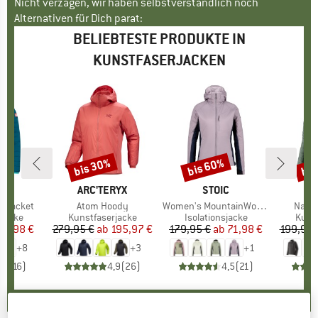
Nicht verzagen, wir haben selbstverständlich noch
Alternativen für Dich parat:
BELIEBTESTE PRODUKTE IN
KUNSTFASERJACKEN
bis 30%
bis 60%
bis
Rabatt
Rabatt
Raba
IDS
MARKE
ARC'TERYX
MARKE
STOIC
MA
PA
rd Jacket
Artikel
Atom Hoody
Artikel
Women's MountainWool60 JokkmokkSt. Hybrid Hoody
Artike
Nano 
uppe
rjacke
Produktgruppe
Kunstfaserjacke
Produktgruppe
Isolationsjacke
Prod
Kunst
eis
duzierter Preis
29,98 €
279,95 €
ab
Preis
reduzierter Preis
195,97 €
179,95 €
ab
Preis
reduzierter Preis
71,98 €
199,95 
+
8
+
3
+
1
,9
(
16
)
4,9
(
26
)
4,5
(
21
)