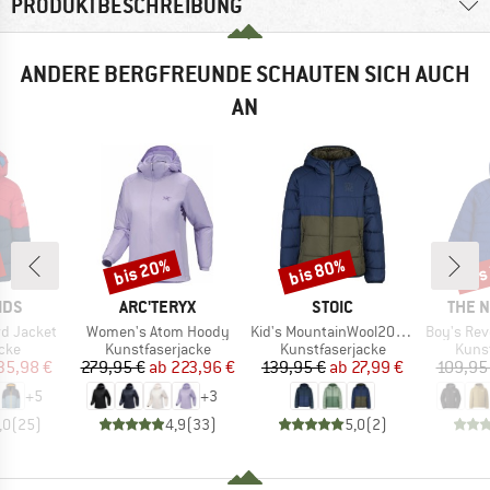
PRODUKTBESCHREIBUNG
ANDERE BERGFREUNDE SCHAUTEN SICH AUCH
AN
bis 20%
bis 80%
bis
Rabatt
Rabatt
Raba
MARKE
MARKE
MARK
IDS
ARC'TERYX
STOIC
THE 
Artikel
Artikel
Artikel
ord Jacket
Women's Atom Hoody
Kid's MountainWool200 Strobo Hoody
Boy's Reversible
gruppe
Produktgruppe
Produktgruppe
Prod
cke
Kunstfaserjacke
Kunstfaserjacke
Kunst
eis
duzierter Preis
Preis
reduzierter Preis
Preis
reduzierter Preis
35,98 €
279,95 €
ab
223,96 €
139,95 €
ab
27,99 €
109,95
+
5
+
3
,0
(
25
)
4,9
(
33
)
5,0
(
2
)