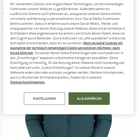
Wir verwenden Cookies und vergleichbare Technologien, um die notwendigen
Funktionen unserer Website zu gewährleisten. Außerdem bieten wir
ARC'TERYX
-
Women's Proton Hoody -
zusätzliche Dienste und Funktionen an, analysieren unseren Datenverkehr,
um Inhalte und Werbung zu personalisieren, bzw. Social Media-Funktionen
Kunstfaserjacke
bereitzustellen. Dadurch erfahren auch unsere Social Media-, Werbe- und
Analysepartner von deiner Nutzung unserer Website; diese sitzen teilweise in
5,0
(1)
Drittländern ohne angemessene Garantien zum Schutz deiner Daten, etwa vor
dem Zugriff durch Behörden. Durch Anklicken von „Alle auswählen“ erklärst du
dich damit einverstanden, dass wir so verfahren.
Wenn du keine Cookies mit
Ausnahme der technisch notwendigen Cookie akzeptieren möchtest, dann
klicke bitte hier
. Du kannst deine Cookie Einstellungen aber auch jederzeit in
den „Einstellungen“ anpassen und einzelne Kategorien auswählen. Deine
Einwilligung ist freiwillig, für die Nutzung dieser Website nicht notwendig und
kann jederzeit unter „Cookie Einstellungen“ im unteren Bereich unserer
Webseite widerrufen oder erstmals vergeben werden. Weitere Informationen,
auch zu Risiken der Drittlandstransfers, findest du in unseren
Datenschutzhinweisen
.
EINSTELLUNGEN
ALLE AUSWÄHLEN