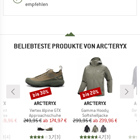
empfehlen
BELIEBTESTE PRODUKTE VON ARC'TERYX
bis 30%
bis 20%
Rabatt
Rabatt
MARKE
MARKE
MA
RYX
ARC'TERYX
ARC'TERYX
AR
Artikel
Artikel
Artik
ant
Vertex Alpine GTX
Gamma Hoody
Beta
ruppe
Produktgruppe
Produktgruppe
Pr
hose
Approachschuhe
Softshelljacke
Re
eis
duzierter Preis
Preis
reduzierter Preis
Preis
reduzierter Preis
159,96 €
249,95 €
ab
174,97 €
299,95 €
ab
239,96 €
4
4,8
(
4
)
3,7
(
3
)
4,7
(
3
)