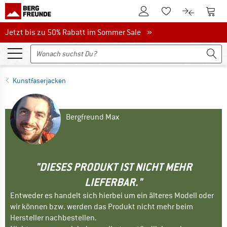
Zum Kundenkonto
Zum 
Zum Merkzettel.
Zum Produk
Jetzt bis zu 50% Rabatt im Sommer Sale
Jetzt bis zu 50% Rabatt im Sommer Sale »
Kunstfaserjacken
Bergfreund Max
"DIESES PRODUKT IST NICHT MEHR
LIEFERBAR."
Entweder es handelt sich hierbei um ein älteres Modell oder
wir können bzw. werden das Produkt nicht mehr beim
Hersteller nachbestellen.