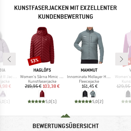
KUNSTFASERJACKEN MIT EXZELLENTER
KUNDENBEWERTUNG
bis
53%
Rabatt
Raba
MARKE
MARKE
BIA
HAGLÖFS
MAMMUT
Artikel
Artikel
Artikel
II Jacket
Women's Särna Mimic Hood
Innominata Midlayer Hybrid Jacket
Women's 
uppe
Produktgruppe
Produktgruppe
Prod
rjacke
Kunstfaserjacke
Fleecejacke
Kunst
eis
duzierter Preis
Preis
reduzierter Preis
Preis
9,98 €
219,95 €
103,38 €
161,45 €
129,95
5,0
(
1
)
5,0
(
1
)
5,0
(
2
)
BEWERTUNGSÜBERSICHT