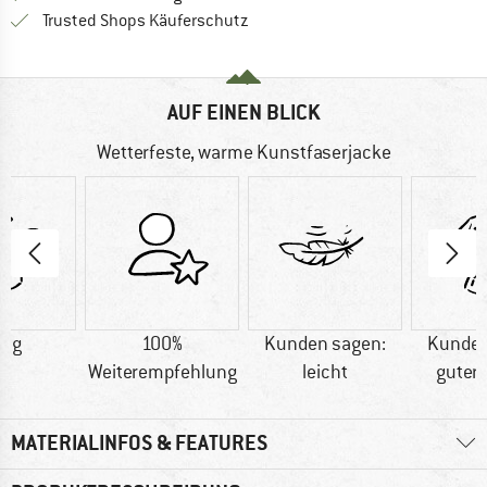
Finde alle Infos hier!
Trusted Shops Käuferschutz
AUF EINEN BLICK
Wetterfeste, warme Kunstfaserjacke
0 g
100%
Kunden sagen:
Kunden
Weiterempfehlung
leicht
guter 
MATERIALINFOS & FEATURES