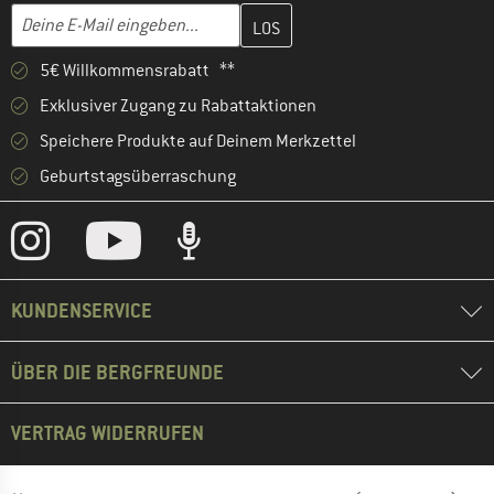
Gib hier deine E-Mail-Adresse ein und erstelle im nächsten Schri
E-Mail-Adresse
5€ Willkommensrabatt **
Exklusiver Zugang zu Rabattaktionen
Speichere Produkte auf Deinem Merkzettel
Geburtstagsüberraschung
KUNDENSERVICE
ÜBER DIE BERGFREUNDE
VERTRAG WIDERRUFEN