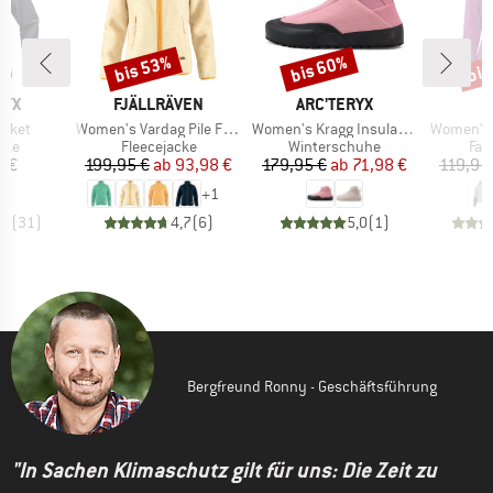
bis 53%
bis 60%
bis
Rabatt
Rabatt
Raba
MARKE
MARKE
RYX
FJÄLLRÄVEN
ARC'TERYX
Artikel
Artikel
Artikel
acket
Women's Vardag Pile Fleece
Women's Kragg Insulated
Women's 
gruppe
Produktgruppe
Produktgruppe
Pro
cke
Fleecejacke
Winterschuhe
Fah
eis
Preis
reduzierter Preis
Preis
reduzierter Preis
5 €
199,95 €
ab
93,98 €
179,95 €
ab
71,98 €
119,95
+
1
,7
(
31
)
4,7
(
6
)
5,0
(
1
)
Bergfreund Ronny - Geschäftsführung
"In Sachen Klimaschutz gilt für uns: Die Zeit zu