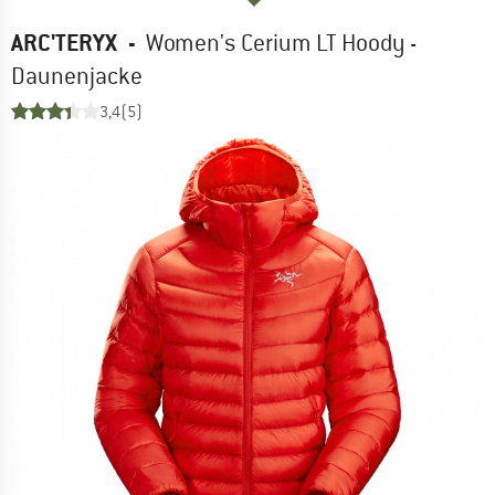
ARC'TERYX
-
Women's Cerium LT Hoody -
Daunenjacke
3,4
(5)