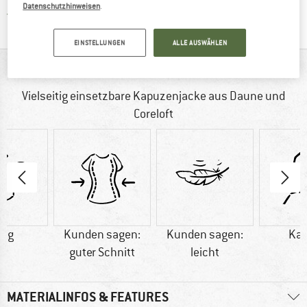
Datenschutzhinweisen
.
Finde alle Infos hier!
Trusted Shops Käuferschutz
EINSTELLUNGEN
ALLE AUSWÄHLEN
AUF EINEN BLICK
Vielseitig einsetzbare Kapuzenjacke aus Daune und
Coreloft
0 g
Kunden sagen:
Kunden sagen:
Ka
guter Schnitt
leicht
MATERIALINFOS & FEATURES