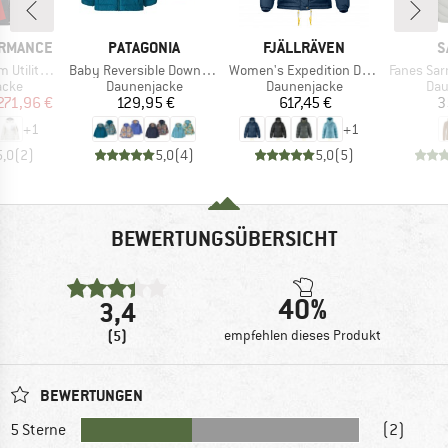
MARKE
MARKE
M
ORMANCE
PATAGONIA
FJÄLLRÄVEN
S
Artikel
Artikel
Artikel
 Down Hood
Baby Reversible Down Sweater Hoody
Women's Expedition Down Lite Jacket
Fanes Sarner 
gruppe
Produktgruppe
Produktgruppe
Pro
acke
Daunenjacke
Daunenjacke
Dau
eis
duzierter Preis
Preis
Preis
271,96 €
129,95 €
617,45 €
3
+
1
+
1
5,0
(
2
)
5,0
(
4
)
5,0
(
5
)
BEWERTUNGSÜBERSICHT
40%
3,4
(5)
empfehlen dieses Produkt
BEWERTUNGEN
5 Sterne
(2)