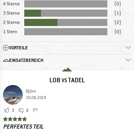
4 Sterne
(0)
3 Sterne
(1)
2 Sterne
(2)
1 Stern
(0)
VORTEILE
EINSATZBEREICH
LOB
TADEL
VS
Björn
30.08.2018
3
0
PERFEKTES TEIL