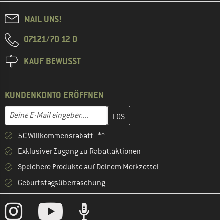
MAIL UNS!
07121/70 12 0
KAUF BEWUSST
KUNDENKONTO ERÖFFNEN
Gib hier deine E-Mail-Adresse ein und erstelle im nächsten Schri
E-Mail-Adresse
5€ Willkommensrabatt **
Exklusiver Zugang zu Rabattaktionen
Speichere Produkte auf Deinem Merkzettel
Geburtstagsüberraschung