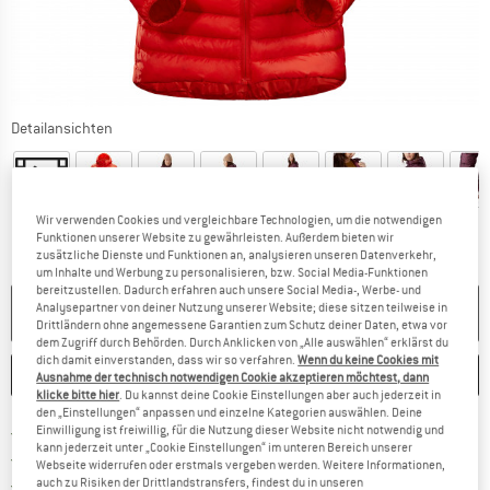
Detailansichten
Wir verwenden Cookies und vergleichbare Technologien, um die notwendigen
Funktionen unserer Website zu gewährleisten. Außerdem bieten wir
zusätzliche Dienste und Funktionen an, analysieren unseren Datenverkehr,
um Inhalte und Werbung zu personalisieren, bzw. Social Media-Funktionen
bereitzustellen. Dadurch erfahren auch unsere Social Media-, Werbe- und
Analysepartner von deiner Nutzung unserer Website; diese sitzen teilweise in
NICHT MEHR LIEFERBAR
Drittländern ohne angemessene Garantien zum Schutz deiner Daten, etwa vor
dem Zugriff durch Behörden. Durch Anklicken von „Alle auswählen“ erklärst du
dich damit einverstanden, dass wir so verfahren.
Wenn du keine Cookies mit
MERKEN
VERGLEICHEN
Ausnahme der technisch notwendigen Cookie akzeptieren möchtest, dann
klicke bitte hier
. Du kannst deine Cookie Einstellungen aber auch jederzeit in
den „Einstellungen“ anpassen und einzelne Kategorien auswählen. Deine
Finde mehr Informationen zu den Versan
Portofrei ab 69 € (DE)
Einwilligung ist freiwillig, für die Nutzung dieser Website nicht notwendig und
kann jederzeit unter „Cookie Einstellungen“ im unteren Bereich unserer
Gehe hier zu den Rückgabe-Richtlinie
100 Tage Rückgaberecht
Webseite widerrufen oder erstmals vergeben werden. Weitere Informationen,
Finde die Zahlungs-Infos hier! Öffnet sich 
Kauf auf Rechnung
auch zu Risiken der Drittlandstransfers, findest du in unseren