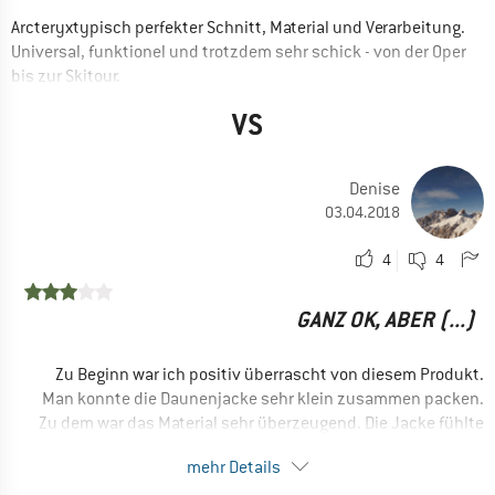
Arcteryxtypisch perfekter Schnitt, Material und Verarbeitung.
Universal, funktionel und trotzdem sehr schick - von der Oper
bis zur Skitour.
Sie könnte eine kleine Idee dicker (wärmer) sein.
VS
VORTEILE
Leicht
Denise
Guter Schnitt
03.04.2018
Preis / Leistung
4
4
EINSATZBEREICH
Skitouren
GANZ OK, ABER (...)
Trekking
Winterwandern
Zu Beginn war ich positiv überrascht von diesem Produkt.
Allround
Man konnte die Daunenjacke sehr klein zusammen packen.
Zu dem war das Material sehr überzeugend. Die Jacke fühlte
Reisen
sich robust an und dennoch gut gefüttert (zumindest für 95g
Camping
mehr Details
Daunen-Federfüllung). Ich hatte sie sofort getestet.