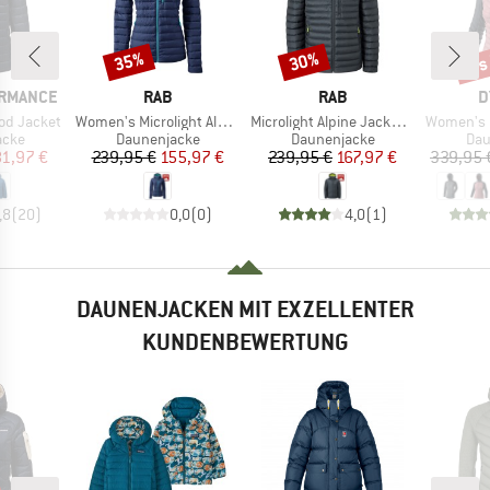
bis
35%
30%
Rabatt
Rabatt
Raba
MARKE
MARKE
M
ORMANCE
RAB
RAB
D
Artikel
Artikel
Artikel
od Jacket
Women's Microlight Alpine Jacket Exclusive
Microlight Alpine Jacket Exclusive
Women's Radica
gruppe
Produktgruppe
Produktgruppe
Pro
acke
Daunenjacke
Daunenjacke
Dau
eis
duzierter Preis
Preis
reduzierter Preis
Preis
reduzierter Preis
81,97 €
239,95 €
155,97 €
239,95 €
167,97 €
339,95 
,8
(
20
)
0,0
(
0
)
4,0
(
1
)
DAUNENJACKEN MIT EXZELLENTER
KUNDENBEWERTUNG