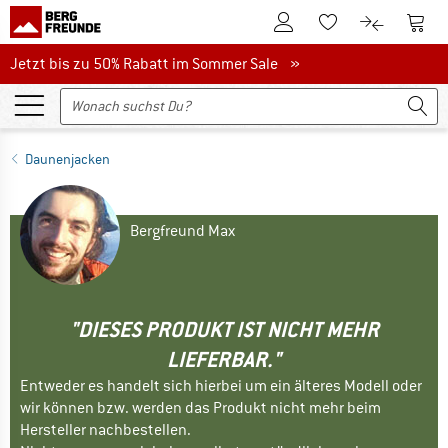
Zum Kundenkonto
Zum 
Zum Merkzettel.
Zum Produk
Jetzt bis zu 50% Rabatt im Sommer Sale
Jetzt bis zu 50% Rabatt im Sommer Sale »
Daunenjacken
Bergfreund Max
"DIESES PRODUKT IST NICHT MEHR
LIEFERBAR."
Entweder es handelt sich hierbei um ein älteres Modell oder
wir können bzw. werden das Produkt nicht mehr beim
Hersteller nachbestellen.