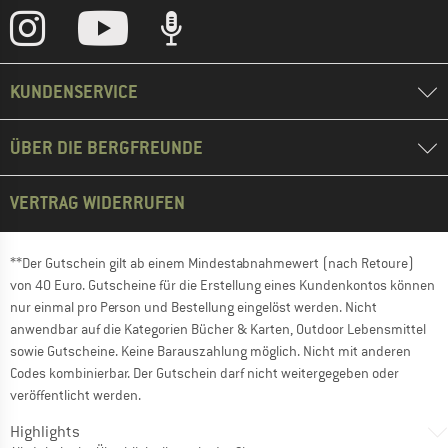
KUNDENSERVICE
ÜBER DIE BERGFREUNDE
VERTRAG WIDERRUFEN
**Der Gutschein gilt ab einem Mindestabnahmewert (nach Retoure)
von 40 Euro. Gutscheine für die Erstellung eines Kundenkontos können
nur einmal pro Person und Bestellung eingelöst werden. Nicht
anwendbar auf die Kategorien Bücher & Karten, Outdoor Lebensmittel
sowie Gutscheine. Keine Barauszahlung möglich. Nicht mit anderen
Codes kombinierbar. Der Gutschein darf nicht weitergegeben oder
veröffentlicht werden.
Highlights