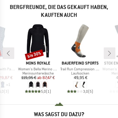
BERGFREUNDE, DIE DAS GEKAUFT HABEN,
KAUFTEN AUCH
bis 30%
Rabatt
KE
MARKE
MARKE
MARKE
MONS ROYALE
BAUERFEIND SPORTS
STOX E
Artikel
Artikel
Artikel
h Pattern
Women's Bella Merino Long Sleeve Hood
Trail Run Compression Socks
Women's Tra
uktgruppe
Produktgruppe
Produktgruppe
Pro
e
Merinounterwäsche
Laufsocken
Mer
eis
duzierter Preis
Preis
reduzierter Preis
Preis
29,87 €
119,95 €
ab
87,47 €
49,95 €
4
+
1
4,0
(
3
)
5,0
(
1
)
3,0
(
5
)
WAS SAGST DU DAZU?