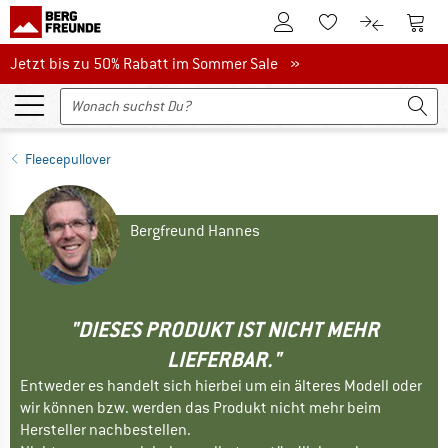
Zum Kundenkonto
Zum 
Zum Merkzettel.
Zum Produk
Jetzt bis zu 50% Rabatt im Sommer Sale
Jetzt bis zu 50% Rabatt im Sommer Sale »
Fleecepullover
Bergfreund Hannes
"DIESES PRODUKT IST NICHT MEHR
LIEFERBAR."
Entweder es handelt sich hierbei um ein älteres Modell oder
wir können bzw. werden das Produkt nicht mehr beim
Hersteller nachbestellen.