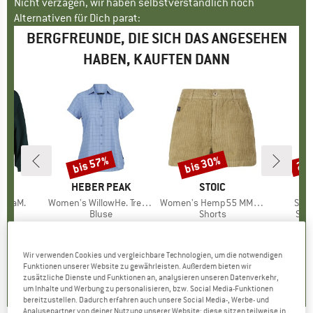
Nicht verzagen, wir haben selbstverständlich noch
Alternativen für Dich parat:
BERGFREUNDE, DIE SICH DAS ANGESEHEN
HABEN, KAUFTEN DANN
bis 57%
bis 30%
20
Rabatt
Rabatt
Raba
E
JA
MARKE
HEBER PEAK
MARKE
STOIC
M
H
ranaM.
Artikel
Women's WillowHe. Trekking Shirt S/S
Artikel
Women's Hemp55 MMXX. Selja Cord Shorts
Artik
Shoe
ktgruppe
er
Produktgruppe
Bluse
Produktgruppe
Shorts
Pro
Sch
eis
duzierter Preis
3,71 €
59,95 €
ab
Preis
reduzierter Preis
25,78 €
69,95 €
ab
Preis
reduzierter Preis
48,97 €
5,50 
Wir verwenden Cookies und vergleichbare Technologien, um die notwendigen
0,0
(
0
)
5,0
(
4
)
4,4
(
12
)
Funktionen unserer Website zu gewährleisten. Außerdem bieten wir
zusätzliche Dienste und Funktionen an, analysieren unseren Datenverkehr,
um Inhalte und Werbung zu personalisieren, bzw. Social Media-Funktionen
bereitzustellen. Dadurch erfahren auch unsere Social Media-, Werbe- und
Analysepartner von deiner Nutzung unserer Website; diese sitzen teilweise in