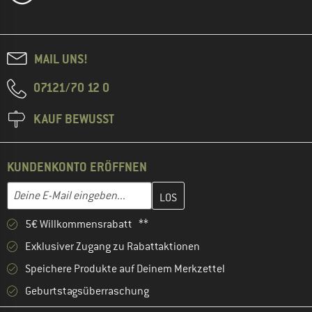
MAIL UNS!
07121/70 12 0
KAUF BEWUSST
KUNDENKONTO ERÖFFNEN
Gib hier deine E-Mail-Adresse ein und erstelle im nächsten Schri
E-Mail-Adresse
5€ Willkommensrabatt **
Exklusiver Zugang zu Rabattaktionen
Speichere Produkte auf Deinem Merkzettel
Geburtstagsüberraschung