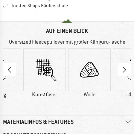
Finde alle Infos hier!
Trusted Shops Käuferschutz
AUF EINEN BLICK
Oversized Fleecepullover mit großer Känguru-Tasche
6 g
Kunstfaser
Wolle
43
MATERIALINFOS & FEATURES