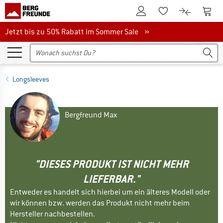
Zum Kundenkonto
Zum 
Zum Merkzettel.
Zum Produk
Jetzt bis zu 50% Rabatt im Sommer Sale
Jetzt bis zu 50% Rabatt im Sommer Sale »
Longsleeves
Bergfreund Max
"DIESES PRODUKT IST NICHT MEHR
LIEFERBAR."
Entweder es handelt sich hierbei um ein älteres Modell oder
wir können bzw. werden das Produkt nicht mehr beim
Hersteller nachbestellen.