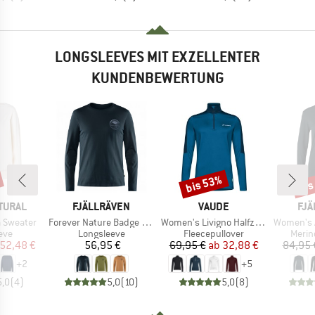
LONGSLEEVES MIT EXZELLENTER
KUNDENBEWERTUNG
bis 53%
bis
Rabatt
Raba
MARKE
MARKE
MA
TURAL
FJÄLLRÄVEN
VAUDE
FJÄ
Artikel
Artikel
Artikel
 Sweater
Forever Nature Badge L/S T-Shirt
Women's Livigno Halfzip II
Women's A
gruppe
Produktgruppe
Produktgruppe
Produ
eve
Longsleeve
Fleecepullover
Merin
eis
duzierter Preis
Preis
Preis
reduzierter Preis
52,48 €
56,95 €
69,95 €
ab
32,88 €
84,95 
+
2
+
5
5,0
(
4
)
5,0
(
10
)
5,0
(
8
)