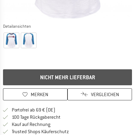
Detailansichten
NICHT MEHR LIEFERBAR
MERKEN
VERGLEICHEN
Finde mehr Informationen zu den Versan
Portofrei ab 69 € (DE)
Gehe hier zu den Rückgabe-Richtlinie
100 Tage Rückgaberecht
Finde die Zahlungs-Infos hier! Öffnet sich 
Kauf auf Rechnung
Finde alle Infos hier!
Trusted Shops Käuferschutz