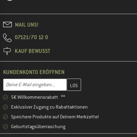
MAIL UNS!
07121/70 12 0
KAUF BEWUSST
KUNDENKONTO ERÖFFNEN
Gib hier deine E-Mail-Adresse ein und erstelle im nächsten Schri
E-Mail-Adresse
5€ Willkommensrabatt **
Exklusiver Zugang zu Rabattaktionen
Speichere Produkte auf Deinem Merkzettel
Geburtstagsüberraschung