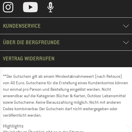
KUNDENSERVICE
ÜBER DIE BERGFREUNDE
VERTRAG WIDERRUFEN
**Der Gutschein gilt ab einem Mindestabnahmewert (nach Retoure)
von 40 Euro. Gutscheine für die Erstellung eines Kundenkontos können
nur einmal pro Person und Bestellung eingelöst werden. Nicht
anwendbar auf die Kategorien Bücher & Karten, Outdoor Lebensmittel
sowie Gutscheine. Keine Barauszahlung möglich. Nicht mit anderen
Codes kombinierbar. Der Gutschein darf nicht weitergegeben oder
veröffentlicht werden.
Highlights