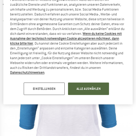
ALPRAUSCH
-
Women's Katerli 3/4 Sleeved -
zusätzliche Dienste und Funktionen an, analysieren unseren Datenverkehr,
um Inhalte und Werbung zu personalisieren, bzw. Social Media-Funktionen
Longsleeve
bereitzustellen. Dadurch erfahren auch unsere Social Media-, Werbe- und
Analysepartner von deiner Nutzung unserer Website; diese sitzen teilweise in
3,0
(1)
Drittländern ohne angemessene Garantien zum Schutz deiner Daten, etwa vor
dem Zugriff durch Behörden. Durch Anklicken von „Alle auswählen“ erklärst du
dich damit einverstanden, dass wir so verfahren.
Wenn du keine Cookies mit
Ausnahme der technisch notwendigen Cookie akzeptieren möchtest, dann
klicke bitte hier
. Du kannst deine Cookie Einstellungen aber auch jederzeit in
den „Einstellungen“ anpassen und einzelne Kategorien auswählen. Deine
Einwilligung ist freiwillig, für die Nutzung dieser Website nicht notwendig und
kann jederzeit unter „Cookie Einstellungen“ im unteren Bereich unserer
Webseite widerrufen oder erstmals vergeben werden. Weitere Informationen,
auch zu Risiken der Drittlandstransfers, findest du in unseren
Datenschutzhinweisen
.
EINSTELLUNGEN
ALLE AUSWÄHLEN