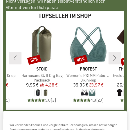
Nicht verzagen, wir haben selbstverständlich noch
Alternativen für Dich parat:
TOPSELLER IM SHOP
bis
57%
40%
Rabatt
Rabatt
Raba
E
AR
MARKE
STOIC
MARKE
PROTEST
MARK
THE 
ond Crisp
Artikel
HarnosandSt. II Dry Bag
Artikel
Women's PRTMM Patio Triangle
Artikel
Evolution Simpl
gruppe
egel
Produktgruppe
Packsack
Produktgruppe
Bikini-Top
eis
duzierter Preis
40 €
9,95 €
ab
Preis
reduzierter Preis
4,28 €
39,95 €
Preis
reduzierter Preis
23,97 €
26,95 
5,0
(
1
)
5,0
(
2
)
4,9
(
23
)
Wir verwenden Cookies und vergleichbare Technologien, um die notwendigen
Funktionen unserer Website zu gewährleisten. Außerdem bieten wir