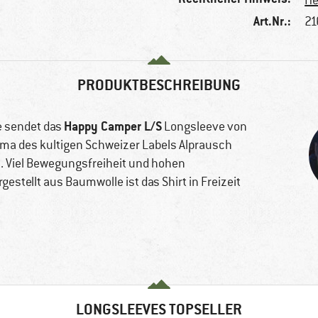
He
Art.Nr.:
21
PRODUKTBESCHREIBUNG
Happy Camper L/S
e sendet das
Longsleeve von
ama des kultigen Schweizer Labels Alprausch
. Viel Bewegungsfreiheit und hohen
estellt aus Baumwolle ist das Shirt in Freizeit
LONGSLEEVES TOPSELLER