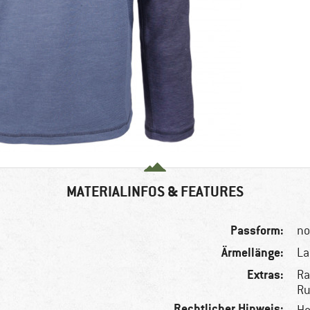
MATERIALINFOS & FEATURES
Passform:
no
Ärmellänge:
L
Extras:
Ra
Ru
Rechtlicher Hinweis: