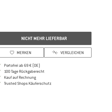
NICHT MEHR LIEFERBAR
MERKEN
VERGLEICHEN
Finde mehr Informationen zu den Versandkos
Portofrei ab 69 € (DE)
Gehe hier zu den Rückgabe-Richtlinien Öf
100 Tage Rückgaberecht
Finde die Zahlungs-Infos hier! Öffnet sich in 
Kauf auf Rechnung
Finde alle Infos hier!
Trusted Shops Käuferschutz