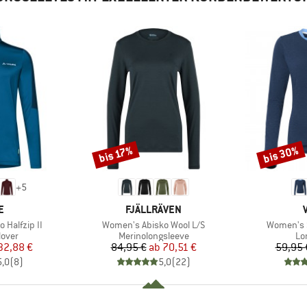
bis 30%
bis 17%
Rabatt
Rabatt
+
5
E
MARKE
E
FJÄLLRÄVEN
Artikel
Artikel
 Halfzip II
Women's Abisko Wool L/S
Women's Sv
ruppe
Produktgruppe
Pr
lover
Merinolongsleeve
Lo
eis
duzierter Preis
Preis
reduzierter Preis
32,88 €
84,95 €
ab
70,51 €
59,95 
5,0
(
8
)
5,0
(
22
)