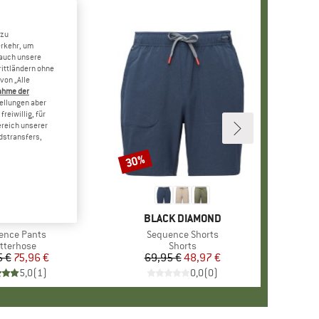
 zu
erkehr, um
 auch unsere
rittländern ohne
von „Alle
ahme der
tellungen aber
reiwillig, für
ereich unserer
dstransfers,
30%
Rabatt
E
K DIAMOND
MARKE
BLACK DIAMOND
l
ence Pants
Artikel
Sequence Shorts
oduktgruppe
etterhose
Produktgruppe
Shorts
5 €
Preis
reduzierter Preis
75,96 €
69,95 €
Preis
reduzierter Preis
48,97 €
5,0
(
1
)
0,0
(
0
)