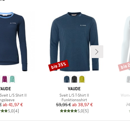
bis 35%
bis 
Rabatt
Rabat
MARKE
MARKE
VAUDE
VAUDE
Artikel
Artike
eit L/S Shirt II
Sveit L/S T-Shirt II
Women
oduktgruppe
Produktgruppe
ngsleeve
Funktionsshirt
Preis
reduzierter Preis
Preis
reduzierter Preis
€
ab
41,97 €
59,95 €
ab
38,97 €
74
5,0
(
4
)
5,0
(
5
)