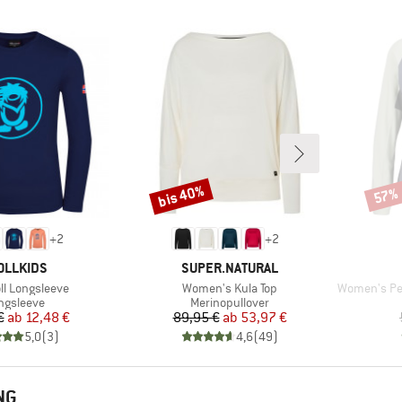
bis 40%
57%
Rabatt
Rabat
+
2
+
2
RKE
MARKE
OLLKIDS
SUPER.NATURAL
Artikel
Artikel
oll Longsleeve
Women's Kula Top
Women's Perform
oduktgruppe
Produktgruppe
ngsleeve
Merinopullover
Preis
reduzierter Preis
Preis
reduzierter Preis
€
ab
12,48 €
89,95 €
ab
53,97 €
5,0
(
3
)
4,6
(
49
)
NG