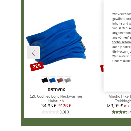
Wir verwende
gewährleiste
Inhalte und 
Social Media-
angemessene 
auswählen“ e
technisch no
auch jederzei
die Nutzung 
Webseite wid
findest du i
bis 28%
22%
Rabatt
Rabatt
MARKE
ORTOVOX
MARKE
FJÄLLR
Artikel
120 Cool Tec Logo Neckwarmer
Artikel
Abisko Hike 
Produktgruppe
Halstuch
Produkt
Trekking
34,95 €
Preis
reduzierter Preis
27,26 €
179,95 €
ab
Pr
re
0,0
(
0
)