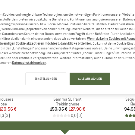
n Cookies und vergleichbare Technologien, um die notwendigen Funktionen unserer Website
n. Außerdem bieten wir zusätzliche Dienste und Funktionen an, analysieren unseren Datenv
Werbung zu personalisieren, bzw. Social Media-Funktionen bereitzustellen. Dadurch erfahren
, Werbe- und Analysepartner von deiner Nutzung unserer Website; diese sitzen teilweise in D
Garantien zum Schutz deiner Daten, etwa vor dem Zugriff durch Behörden. Durch Anklicken 
rklärst du dich damit einverstanden, dass wir so verfahren.
Wenn du keine Cookies mit Ausn
twendigen Cookie akzeptieren möchtest, dann klicke bitte hier
. Du kannst deine Cookie Eins
t in den „Einstellungen“ anpassen und einzelne Kategorien auswählen. Deine Einwilligung ist f
dieser Website nicht notwendig und kann jederzeit unter „Cookie Einstellungen“ im unteren B
errufen oder erstmals vergeben werden. Weitere Informationen, auch zu Risiken der Drittlan
n unseren
Datenschutzhinweisen
.
20%
20%
Rabatt
Rabatt
EINSTELLUNGEN
ALLE AUSWÄHLEN
ÄVEN
MARKE
ARC'TERYX
MARK
BLAC
Trousers
Artikel
Gamma SL Pant
Artike
Sequ
gruppe
hose
Produktgruppe
Trekkinghose
Pr
Kl
eis
duzierter Preis
129,56 €
159,95 €
Preis
reduzierter Preis
127,96 €
94,9
4,3
(
3
)
0,0
(
0
)