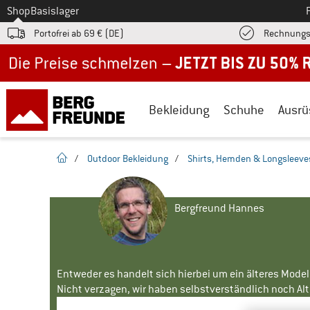
Zum
Shop
Basislager
Portofrei ab 69 € (DE)
Rechnungs
Jetzt bis zu 50% Rabatt im Sommer Sale
Bekleidung
Schuhe
Ausrü
Startseite
/
Outdoor Bekleidung
/
Shirts, Hemden & Longsleeve
Bergfreund Hannes
Entweder es handelt sich hierbei um ein älteres Mode
Nicht verzagen, wir haben selbstverständlich noch Alte