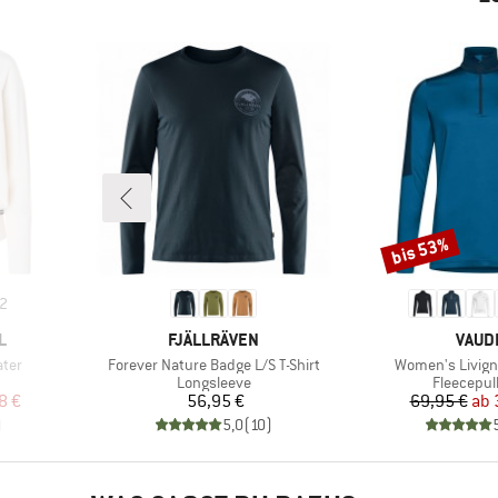
bis 53%
Rabatt
2
MARKE
MARK
L
FJÄLLRÄVEN
VAUD
Artikel
Artikel
ter
Forever Nature Badge L/S T-Shirt
Women's Livigno
pe
Produktgruppe
Produktg
Longsleeve
Fleecepul
rter Preis
Preis
Pr
re
8 €
56,95 €
69,95 €
ab
)
5,0
(
10
)