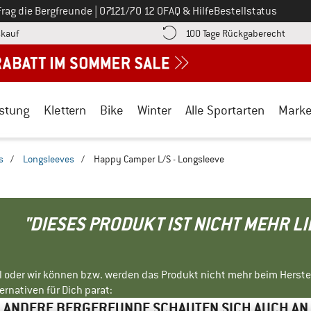
Ruf uns an unter
Frag die Bergfreunde
|
07121/70 12 0
FAQ & Hilfe
Bestellstatus
Finde die Zahlungs-Infos hier! Öffnet sich in einer Infobox
Gehe h
kauf
100 Tage Rückgaberecht
stung
Klettern
Bike
Winter
Alle Sportarten
Mark
s
/
Longsleeves
/
Happy Camper L/S - Longsleeve
"DIESES PRODUKT IST NICHT MEHR L
ll oder wir können bzw. werden das Produkt nicht mehr beim Herste
rnativen für Dich parat:
ANDERE BERGFREUNDE SCHAUTEN SICH AUCH AN