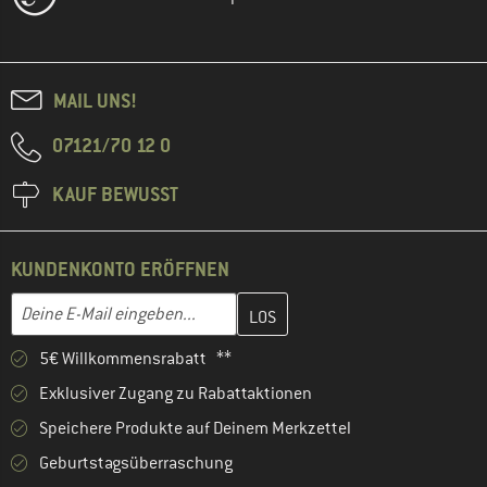
MAIL UNS!
07121/70 12 0
KAUF BEWUSST
KUNDENKONTO ERÖFFNEN
Gib hier deine E-Mail-Adresse ein und erstelle im nächsten Schri
E-Mail-Adresse
5€ Willkommensrabatt **
Exklusiver Zugang zu Rabattaktionen
Speichere Produkte auf Deinem Merkzettel
Geburtstagsüberraschung