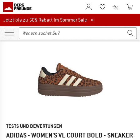
Zum Kundenkonto
Zum 
Zum Merkzettel.
Zum Produk
Jetzt bis zu 50% Rabatt im Sommer Sale
Jetzt bis zu 50% Rabatt im Sommer Sale »
TESTS UND BEWERTUNGEN
ADIDAS - WOMEN'S VL COURT BOLD - SNEAKER