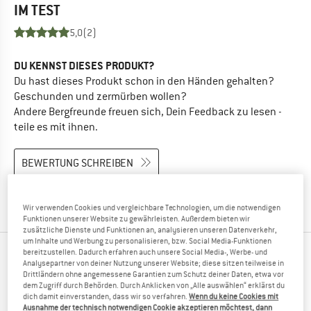
IM TEST
5,0
(2)
DU KENNST DIESES PRODUKT?
Du hast dieses Produkt schon in den Händen gehalten?
Geschunden und zermürben wollen?
Andere Bergfreunde freuen sich, Dein Feedback zu lesen -
teile es mit ihnen.
BEWERTUNG SCHREIBEN
PRODUKT KAUFEN
Wir verwenden Cookies und vergleichbare Technologien, um die notwendigen
Funktionen unserer Website zu gewährleisten. Außerdem bieten wir
zusätzliche Dienste und Funktionen an, analysieren unseren Datenverkehr,
um Inhalte und Werbung zu personalisieren, bzw. Social Media-Funktionen
bereitzustellen. Dadurch erfahren auch unsere Social Media-, Werbe- und
ANDERE BERGFREUNDE SCHAUTEN SICH AUCH
Analysepartner von deiner Nutzung unserer Website; diese sitzen teilweise in
Drittländern ohne angemessene Garantien zum Schutz deiner Daten, etwa vor
AN
dem Zugriff durch Behörden. Durch Anklicken von „Alle auswählen“ erklärst du
dich damit einverstanden, dass wir so verfahren.
Wenn du keine Cookies mit
Ausnahme der technisch notwendigen Cookie akzeptieren möchtest, dann