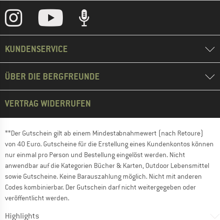
KUNDENSERVICE
ÜBER DIE BERGFREUNDE
VERTRAG WIDERRUFEN
**Der Gutschein gilt ab einem Mindestabnahmewert (nach Retoure)
von 40 Euro. Gutscheine für die Erstellung eines Kundenkontos können
nur einmal pro Person und Bestellung eingelöst werden. Nicht
anwendbar auf die Kategorien Bücher & Karten, Outdoor Lebensmittel
sowie Gutscheine. Keine Barauszahlung möglich. Nicht mit anderen
Codes kombinierbar. Der Gutschein darf nicht weitergegeben oder
veröffentlicht werden.
Highlights