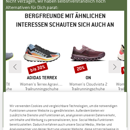
Nicht verzagen, wir haben selbstverständlich noch
Alternativen für Dich parat:
BERGFREUNDE MIT ÄHNLICHEN
INTERESSEN SCHAUTEN SICH AUCH AN
bis 30%
bis
20%
Rabatt
Rabatt
Raba
ON
MARKE
ADIDAS TERREX
MARKE
ON
M
D
 5 GTX
Artikel
Women's Terrex Agravic GTX Trail
Artikel
Women's Cloudvista 2
Artikel
Women's
ppe
gschuhe
Produktgruppe
Trailrunningschuhe
Produktgruppe
Trailrunningschuhe
Produ
Trailr
eis
duzierter Preis
7,47 €
159,95 €
ab
Preis
reduzierter Preis
111,97 €
159,95 €
Preis
reduzierter Preis
127,96 €
159,95 
+
1
Wir verwenden Cookies und vergleichbare Technologien, um die notwendigen
4,4
(
7
)
5,0
(
2
)
4,7
(
18
)
Funktionen unserer Website zu gewährleisten. Außerdem bieten wir
zusätzliche Dienste und Funktionen an, analysieren unseren Datenverkehr,
um Inhalte und Werbung zu personalisieren, bzw. Social Media-Funktionen
bereitzustellen. Dadurch erfahren auch unsere Social Media-, Werbe- und
Analysepartner von deiner Nutzung unserer Website; diese sitzen teilweise in