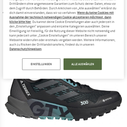
Drittländern ohne angemessene Garantien zum Schutz deiner Daten, etwa vor
dem Zugriff durch Behörden. Durch Anklicken von „Alle auswählen“ erklärst du
ADIDAS TERREX
-
Women's Terrex Agravic
dich damit einverstanden, dass wir so verfahren.
Wenn du keine Cookies mit
Ausnahme der technisch notwendigen Cookie akzeptieren möchtest, dann
Flow 2.0 GTX - Trailrunningschuhe
klicke bitte hier
. Du kannst deine Cookie Einstellungen aber auch jederzeit in
den „Einstellungen“ anpassen und einzelne Kategorien auswählen. Deine
(0)
Einwilligung ist freiwillig, für die Nutzung dieser Website nicht notwendig und
kann jederzeit unter „Cookie Einstellungen“ im unteren Bereich unserer
Webseite widerrufen oder erstmals vergeben werden. Weitere Informationen,
auch zu Risiken der Drittlandstransfers, findest du in unseren
Datenschutzhinweisen
.
EINSTELLUNGEN
ALLE AUSWÄHLEN