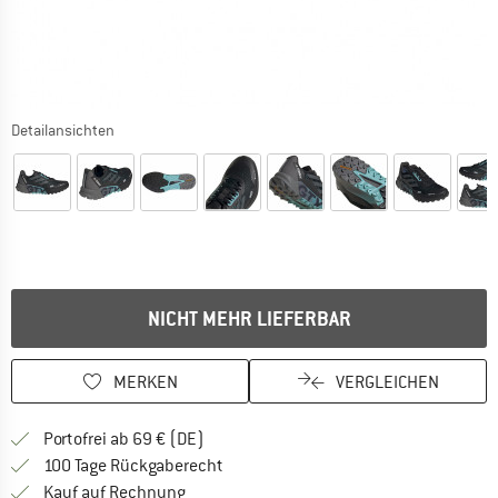
Detailansichten
NICHT MEHR LIEFERBAR
MERKEN
VERGLEICHEN
Finde mehr Informationen zu den Versan
Portofrei ab 69 € (DE)
Gehe hier zu den Rückgabe-Richtlinie
100 Tage Rückgaberecht
Finde die Zahlungs-Infos hier! Öffnet sich 
Kauf auf Rechnung