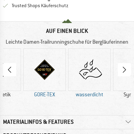
Finde alle Infos hier!
Trusted Shops Käuferschutz
AUF EINEN BLICK
Leichte Damen-Trailrunningschuhe für Bergläuferinnen
hetik
GORE-TEX
wasserdicht
Synt
MATERIALINFOS & FEATURES