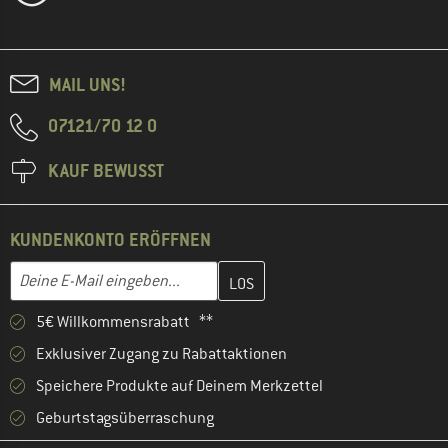
MAIL UNS!
07121/70 12 0
KAUF BEWUSST
KUNDENKONTO ERÖFFNEN
Gib hier deine E-Mail-Adresse ein und erstelle im nächsten Schri
E-Mail-Adresse
5€ Willkommensrabatt **
Exklusiver Zugang zu Rabattaktionen
Speichere Produkte auf Deinem Merkzettel
Geburtstagsüberraschung