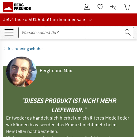
Zum Kundenkonto
Zum 
Zum Merkzettel.
Zum Produk
Jetzt bis zu 50% Rabatt im Sommer Sale
Jetzt bis zu 50% Rabatt im Sommer Sale »
Trailrunningschuhe
Bergfreund Max
"DIESES PRODUKT IST NICHT MEHR
LIEFERBAR."
Entweder es handelt sich hierbei um ein älteres Modell oder
wir können bzw. werden das Produkt nicht mehr beim
Hersteller nachbestellen.