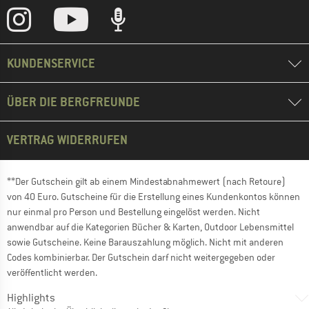
KUNDENSERVICE
ÜBER DIE BERGFREUNDE
VERTRAG WIDERRUFEN
**Der Gutschein gilt ab einem Mindestabnahmewert (nach Retoure)
von 40 Euro. Gutscheine für die Erstellung eines Kundenkontos können
nur einmal pro Person und Bestellung eingelöst werden. Nicht
anwendbar auf die Kategorien Bücher & Karten, Outdoor Lebensmittel
sowie Gutscheine. Keine Barauszahlung möglich. Nicht mit anderen
Codes kombinierbar. Der Gutschein darf nicht weitergegeben oder
veröffentlicht werden.
Highlights