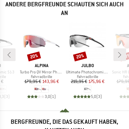
ANDERE BERGFREUNDE SCHAUTEN SICH AUCH
AN
20%
20%
20
Rabatt
Rabatt
Raba
KE
MARKE
MARKE
O
ALPINA
JULBO
Artikel
Artikel
Artikel
omic S1-3
Turbo Pro QV Mirror Photochromic S1-3
Ultimate Photochromic S0-3 (VLT 8-85%)
Sonic HR QV
gruppe
Produktgruppe
Produktgruppe
Pro
ille
Fahrradbrille
Fahrradbrille
Fah
eis
Preis
reduzierter Preis
Preis
reduzierter Preis
 €
179,95 €
143,96 €
219,95 €
175,96 €
179,95
3,3
(
3
)
3,0
(
1
)
5,0
(
3
)
BERGFREUNDE, DIE DAS GEKAUFT HABEN,