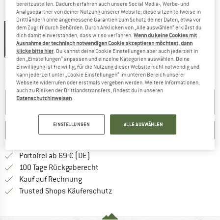
bereitzustellen. Dadurch erfahren auch unsere Social Media-, Werbe- und
Analysepartner von deiner Nutzung unserer Website; diese sitzen teilweise in
Farbe:
Matte Black / Blue Mirror
Drittländern ohne angemessene Garantien zum Schutz deiner Daten, etwa vor
dem Zugriff durch Behörden. Durch Anklicken von „Alle auswählen“ erklärst du
dich damit einverstanden, dass wir so verfahren.
Wenn du keine Cookies mit
Ausnahme der technisch notwendigen Cookie akzeptieren möchtest, dann
25%
klicke bitte hier
. Du kannst deine Cookie Einstellungen aber auch jederzeit in
den „Einstellungen“ anpassen und einzelne Kategorien auswählen. Deine
Einwilligung ist freiwillig, für die Nutzung dieser Website nicht notwendig und
Der Link öffnet sich in einer Infobox und beinhaltet
Lieferzeit: 2-4 Werktage
kann jederzeit unter „Cookie Einstellungen“ im unteren Bereich unserer
Menge:
Webseite widerrufen oder erstmals vergeben werden. Weitere Informationen,
auch zu Risiken der Drittlandstransfers, findest du in unseren
Datenschutzhinweisen
.
IN DEN WARENKORB
EINSTELLUNGEN
ALLE AUSWÄHLEN
MERKEN
VERGLEICHEN
Finde mehr Informationen zu den Versan
Portofrei ab 69 € (DE)
Gehe hier zu den Rückgabe-Richtlinie
100 Tage Rückgaberecht
Finde die Zahlungs-Infos hier! Öffnet sich 
Kauf auf Rechnung
Finde alle Infos hier!
Trusted Shops Käuferschutz