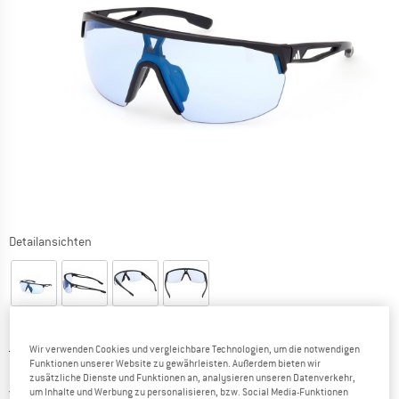
Detailansichten
Ursprünglicher Preis :
Preis:
195,95
€
Wir verwenden Cookies und vergleichbare Technologien, um die notwendigen
Funktionen unserer Website zu gewährleisten. Außerdem bieten wir
146,96
€
inkl. MwSt.
zusätzliche Dienste und Funktionen an, analysieren unseren Datenverkehr,
Deutschland. Informationen zu den Ver
Versandkostenfrei
(DE)
um Inhalte und Werbung zu personalisieren, bzw. Social Media-Funktionen