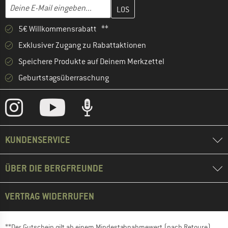
Gib hier deine E-Mail-Adresse ein und erstelle im nächsten Schri
E-Mail-Adresse
5€ Willkommensrabatt **
Exklusiver Zugang zu Rabattaktionen
Speichere Produkte auf Deinem Merkzettel
Geburtstagsüberraschung
KUNDENSERVICE
ÜBER DIE BERGFREUNDE
VERTRAG WIDERRUFEN
**Der Gutschein gilt ab einem Mindestabnahmewert (nach Retoure)