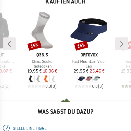
KAUFTEN AUCH
15%
15%
15
Rabatt
Rabatt
Raba
E
MARKE
MARKE
UT
Q36.5
ORTOVOX
Artikel
Artikel
Art
Hooded Jacket
Clima Socks
Fast Mountain Visor
Te
gruppe
Produktgruppe
Produktgruppe
Pr
cke
Radsocken
Cap
Ra
eis
duzierter Preis
Preis
reduzierter Preis
Preis
reduzierter Preis
0,07 €
19,95 €
16,96 €
29,95 €
25,46 €
19,9
5,0
(
2
)
0,0
(
0
)
0,0
(
0
)
WAS SAGST DU DAZU?
STELLE EINE FRAGE