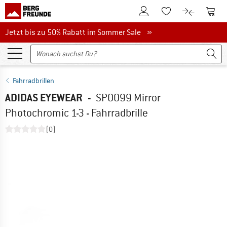
Zum Kundenkonto
Zum 
Zum Merkzettel.
Zum Produk
Jetzt bis zu 50% Rabatt im Sommer Sale
Jetzt bis zu 50% Rabatt im Sommer Sale »
Fahrradbrillen
ADIDAS EYEWEAR
-
SP0099 Mirror
Photochromic 1-3 - Fahrradbrille
(0)