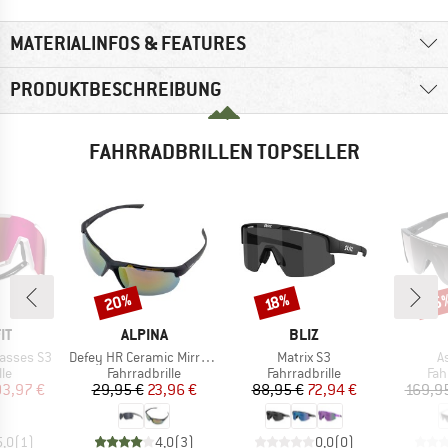
MATERIALINFOS & FEATURES
PRODUKTBESCHREIBUNG
FAHRRADBRILLEN TOPSELLER
20%
35
Rabatt
Rabatt
Raba
18%
E
MARKE
MARKE
IT
ALPINA
BLIZ
Artikel
Artikel
Ar
lasses S3
Defey HR Ceramic Mirror Cat 3
Matrix S3
A
tgruppe
Produktgruppe
Produktgruppe
Pro
lle
Fahrradbrille
Fahrradbrille
Fah
eis
duzierter Preis
Preis
reduzierter Preis
Preis
reduzierter Preis
03,97 €
29,95 €
23,96 €
88,95 €
72,94 €
169,9
5,0
(
1
)
4,0
(
3
)
0,0
(
0
)