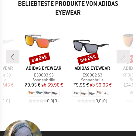
BELIEBTESTE PRODUKTE VON ADIDAS
EYEWEAR
bis 25%
bis 25%
25
Rabatt
Rabatt
Raba
MARKE
MARKE
MARK
YEWEAR
ADIDAS EYEWEAR
ADIDAS EYEWEAR
ADIDA
Artikel
Artikel
Artikel
ror S3
ES0003 S3
ES0002 S3
SP0109 
gruppe
Produktgruppe
Produktgruppe
Pro
ille
Sonnenbrille
Sonnenbrille
Fah
eis
duzierter Preis
Preis
reduzierter Preis
Preis
reduzierter Preis
67,46 €
79,95 €
ab
59,96 €
79,95 €
ab
59,96 €
164,9
+
1
0,0
(
0
)
0,0
(
0
)
0,0
(
0
)