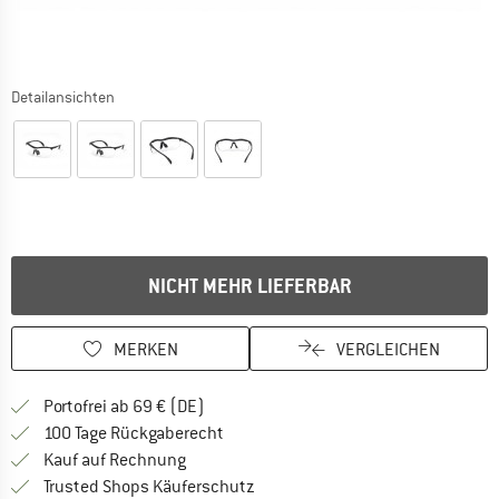
Detailansichten
NICHT MEHR LIEFERBAR
MERKEN
VERGLEICHEN
Finde mehr Informationen zu den Versan
Portofrei ab 69 € (DE)
Gehe hier zu den Rückgabe-Richtlinie
100 Tage Rückgaberecht
Finde die Zahlungs-Infos hier! Öffnet sich 
Kauf auf Rechnung
Finde alle Infos hier!
Trusted Shops Käuferschutz