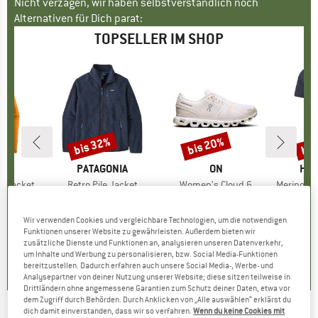
Nicht verzagen, wir haben selbstverständlich noch
Alternativen für Dich parat:
TOPSELLER IM SHOP
bis 32%
bis 20%
bis
Rabatt
Rabatt
Raba
NIA
MARKE
PATAGONIA
MARKE
ON
MA
HEB
3L Jacket
Artikel
Retro Pile Jacket
Artikel
Women's Cloud 6
Artikel
MerinoMix150 Pi
gruppe
cke
Produktgruppe
Fleecejacke
Produktgruppe
Sneaker
Pr
Me
eis
duzierter Preis
139,97 €
149,95 €
ab
Preis
reduzierter Preis
101,97 €
159,95 €
ab
Preis
reduzierter Preis
127,96 €
59,95 
Wir verwenden Cookies und vergleichbare Technologien, um die notwendigen
+
8
+
1
+
10
Funktionen unserer Website zu gewährleisten. Außerdem bieten wir
zusätzliche Dienste und Funktionen an, analysieren unseren Datenverkehr,
,7
(
79
)
4,6
(
71
)
4,7
(
48
)
um Inhalte und Werbung zu personalisieren, bzw. Social Media-Funktionen
bereitzustellen. Dadurch erfahren auch unsere Social Media-, Werbe- und
Analysepartner von deiner Nutzung unserer Website; diese sitzen teilweise in
Drittländern ohne angemessene Garantien zum Schutz deiner Daten, etwa vor
dem Zugriff durch Behörden. Durch Anklicken von „Alle auswählen“ erklärst du
dich damit einverstanden, dass wir so verfahren.
Wenn du keine Cookies mit