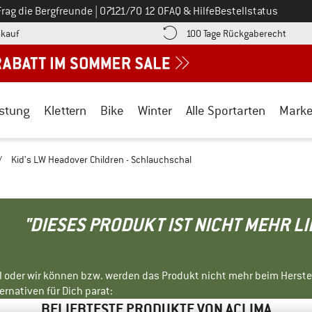
Ruf uns an unter
Frag die Bergfreunde
|
07121/70 12 0
FAQ & Hilfe
Bestellstatus
Finde die Zahlungs-Infos hier! Öffnet sich in einer Infobox
Gehe h
kauf
100 Tage Rückgaberecht
stung
Klettern
Bike
Winter
Alle Sportarten
Mark
/
Kid's LW Headover Children - Schlauchschal
"DIESES PRODUKT IST NICHT MEHR L
ll oder wir können bzw. werden das Produkt nicht mehr beim Herste
rnativen für Dich parat:
BELIEBTESTE PRODUKTE VON ACLIMA