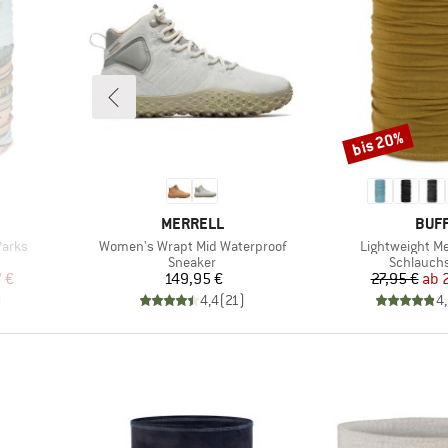
bis 20%
Rabatt
MARKE
MAR
MERRELL
BUF
Artikel
Artikel
Parks
Women's Wrapt Mid Waterproof
Lightweight Me
ppe
Produktgruppe
Produktg
Sneaker
Schlauch
rter Preis
Preis
Pr
re
 €
149,95 €
27,95 €
ab
)
4,4
(
21
)
4