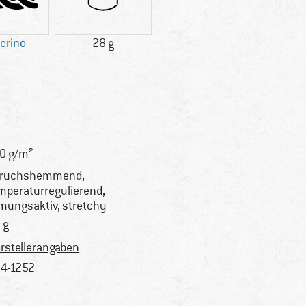
erino
28 g
0 g/m²
eruchshemmend,
mperaturregulierend,
mungsaktiv, stretchy
 g
rstellerangaben
4-1252