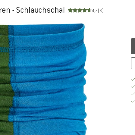
ren - Schlauchschal
4,7
(3)