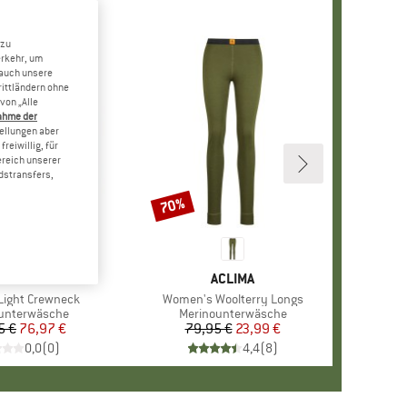
 zu
erkehr, um
 auch unsere
rittländern ohne
von „Alle
ahme der
tellungen aber
reiwillig, für
ereich unserer
dstransfers,
70%
Rabatt
MARKE
CLIMA
MARKE
ACLIMA
Light Crewneck
Artikel
Women's Woolterry Longs
tgruppe
unterwäsche
Produktgruppe
Merinounterwäsche
5 €
Preis
reduzierter Preis
76,97 €
79,95 €
Preis
reduzierter Preis
23,99 €
0,0
(
0
)
4,4
(
8
)