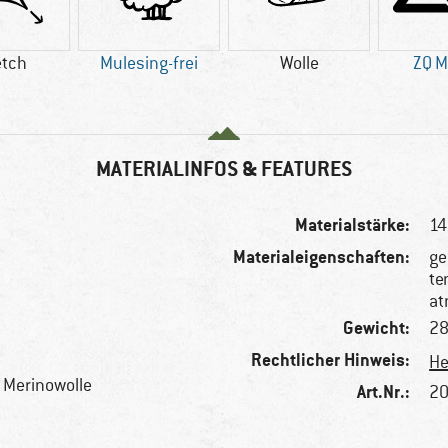
etch
Mulesing-frei
Wolle
ZQ M
MATERIALINFOS & FEATURES
Materialstärke:
14
Materialeigenschaften:
g
te
at
Gewicht:
28
Rechtlicher Hinweis:
He
e Merinowolle
Art.Nr.:
20