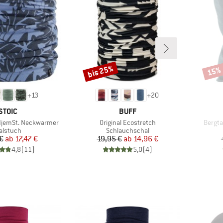
bis 25%
15%
Rabatt
Rabat
+
13
+
20
MARKE
MARKE
STOIC
BUFF
Artikel
Artikel
djemSt. Neckwarmer
Original Ecostretch
Bergta
roduktgruppe
Produktgruppe
alstuch
Schlauchschal
Preis
reduzierter Preis
Preis
reduzierter Preis
€
ab
17,47 €
19,95 €
ab
14,96 €
4,8
(
11
)
5,0
(
4
)