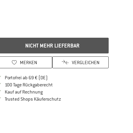
NICHT MEHR LIEFERBAR
MERKEN
VERGLEICHEN
Finde mehr Informationen zu den Versandkos
Portofrei ab 69 € (DE)
Gehe hier zu den Rückgabe-Richtlinien Öf
100 Tage Rückgaberecht
Finde die Zahlungs-Infos hier! Öffnet sich in 
Kauf auf Rechnung
Finde alle Infos hier!
Trusted Shops Käuferschutz