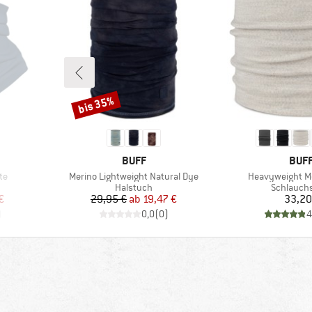
bis 35%
Rabatt
MARKE
MAR
BUFF
BUF
Artikel
Artikel
te
Merino Lightweight Natural Dye
Heavyweight M
Produktgruppe
Produktg
Halstuch
Schlauch
rter Preis
Preis
reduzierter Preis
Pr
€
29,95 €
ab
19,47 €
33,20
)
0,0
(
0
)
4