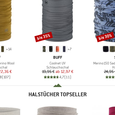
bis 35%
bis 30%
Rabatt
Rabatt
+
14
+
7
KE
MARKE
F
BUFF
Artikel
Artikel
rino Wool
Coolnet UV
Merino150 Sa
ruppe
Produktgruppe
P
schal
Schlauchschal
H
eis
duzierter Preis
Preis
reduzierter Preis
22,36 €
19,95 €
ab
12,97 €
24,95 
,8
(
107
)
4,7
(
11
)
HALSTÜCHER TOPSELLER