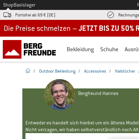
Zum
Shop
Basislager
Portofrei ab 69 € (DE)
Rechnungs
Jetzt bis zu 50% Rabatt im Sommer Sale
Bekleidung
Schuhe
Ausrü
Startseite
/
Outdoor Bekleidung
/
Accessoires
/
Halstücher
Bergfreund Hannes
Entweder es handelt sich hierbei um ein älteres Mode
Nicht verzagen, wir haben selbstverständlich noch Alte