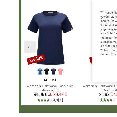
Wir verwende
gewährleiste
Inhalte und 
Social Media-
angemessene 
auswählen“ e
technisch no
auch jederzei
die Nutzung 
Webseite wid
findest du i
bis 30%
55%
Rabatt
Rabatt
MARKE
ACLIMA
MARK
ACLIM
Artikel
Women's Lightwool Classic Tee
Artikel
Women's Lightwool 180
Produktgruppe
Merinoshirt
Produkt
Merinosh
84,95 €
ab
Preis
reduzierter Preis
59,47 €
89,95 €
Pr
re
4
4,0
(
1
)