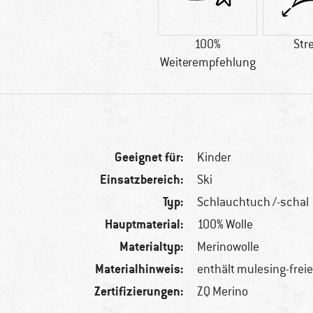
100%
Str
Weiterempfehlung
Geeignet für:
Kinder
Einsatzbereich:
Ski
Typ:
Schlauchtuch /-schal
Hauptmaterial:
100% Wolle
Materialtyp:
Merinowolle
Materialhinweis:
enthält mulesing-frei
Zertifizierungen:
ZQ Merino