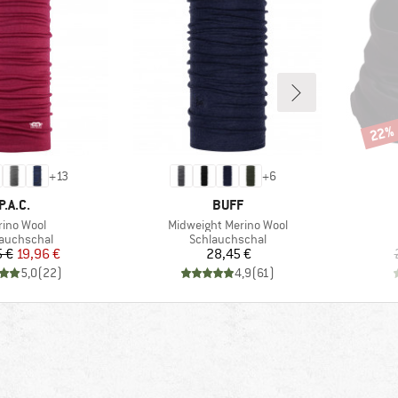
22%
Rabat
+
13
+
6
MARKE
MARKE
P.A.C.
BUFF
ikel
Artikel
ino Wool
Midweight Merino Wool
uktgruppe
Produktgruppe
auchschal
Schlauchschal
Preis
reduzierter Preis
Preis
5 €
19,96 €
28,45 €
5,0
(
22
)
4,9
(
61
)