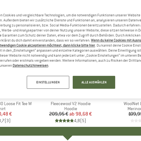
n Cookies und vergleichbare Technologien, um die notwendigen Funktionen unserer Website
n. Außerdem bieten wir zusätzliche Dienste und Funktionen an, analysieren unseren Datenv
Werbung zu personalisieren, bzw. Social Media-Funktionen bereitzustellen. Dadurch erfahren
, Werbe- und Analysepartner von deiner Nutzung unserer Website; diese sitzen teilweise in D
Garantien zum Schutz deiner Daten, etwa vor dem Zugriff durch Behörden. Durch Anklicken 
rklärst du dich damit einverstanden, dass wir so verfahren.
Wenn du keine Cookies mit Ausn
twendigen Cookie akzeptieren möchtest, dann klicke bitte hier
. Du kannst deine Cookie Eins
t in den „Einstellungen“ anpassen und einzelne Kategorien auswählen. Deine Einwilligung ist f
dieser Website nicht notwendig und kann jederzeit unter „Cookie Einstellungen“ im unteren B
errufen oder erstmals vergeben werden. Weitere Informationen, auch zu Risiken der Drittlan
n unseren
Datenschutzhinweisen
.
bis 53%
30%
Rabatt
Rabatt
EINSTELLUNGEN
ALLE AUSWÄHLEN
E
A
MARKE
ACLIMA
A
 Loose Fit Tee W
Artikel
Fleecewool V2 Hoodie
Artikel
WoolNet 
gruppe
irt
Produktgruppe
Hoodie
Produk
Merino
eis
duzierter Preis
0,48 €
209,95 €
ab
Preis
reduzierter Preis
98,68 €
109,9
3,7
(
3
)
4,8
(
5
)