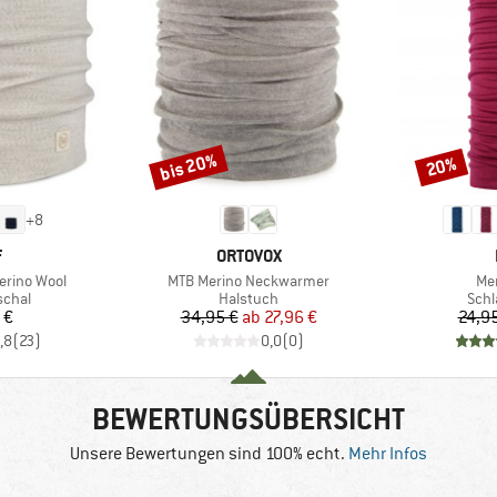
bis 20%
20%
Rabatt
Rabatt
+
8
KE
MARKE
F
ORTOVOX
Artikel
Art
erino Wool
MTB Merino Neckwarmer
Mer
ruppe
Produktgruppe
Prod
schal
Halstuch
Schl
eis
Preis
reduzierter Preis
 €
34,95 €
ab
27,96 €
24,9
,8
(
23
)
0,0
(
0
)
BEWERTUNGSÜBERSICHT
Unsere Bewertungen sind 100% echt.
Mehr Infos