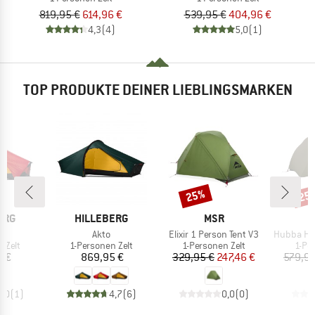
819,95 €
614,96 €
539,95 €
404,96 €
4,3
(4)
5,0
(1)
TOP PRODUKTE DEINER LIEBLINGSMARKEN
25%
25
Rabatt
Raba
MARKE
MARKE
ERG
HILLEBERG
MSR
l
Artikel
Artikel
Artikel
Akto
Elixir 1 Person Tent V3
Hubba Hubb
ruppe
Produktgruppe
Produktgruppe
Prod
 Zelt
1-Personen Zelt
1-Personen Zelt
1-Pe
eis
Preis
Preis
reduzierter Preis
5 €
869,95 €
329,95 €
247,46 €
579,95
5,0
(
1
)
4,7
(
6
)
0,0
(
0
)