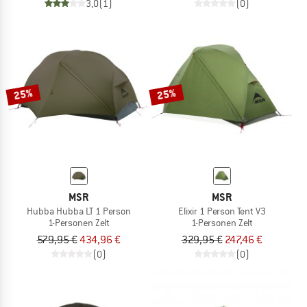
3,0
(1)
(0)
25%
25%
MSR
MSR
Hubba Hubba LT 1 Person
Elixir 1 Person Tent V3
1-Personen Zelt
1-Personen Zelt
579,95 €
434,96 €
329,95 €
247,46 €
(0)
(0)