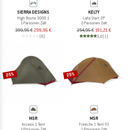
SIERRA DESIGNS
KELTY
High Route 3000 1
Late Start 2P
1-Personen Zelt
2-Personen Zelt
399,95 €
299,96 €
254,95 €
191,21 €
(0)
5,0
(1)
25%
25%
MSR
MSR
Access 1 Tent
FreeLite 1 Tent V3
1-Personen Zelt
1-Personen Zelt