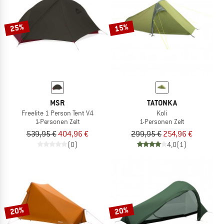
25%
15%
MSR
TATONKA
Freelite 1 Person Tent V4
Koli
1-Personen Zelt
1-Personen Zelt
539,95 €
404,96 €
299,95 €
254,96 €
(0)
4,0
(1)
20%
20%