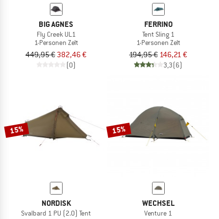
BIG AGNES
FERRINO
Fly Creek UL1
Tent Sling 1
1-Personen Zelt
1-Personen Zelt
449,95 €
382,46 €
194,95 €
146,21 €
(0)
3,3
(6)
15%
15%
NORDISK
WECHSEL
Svalbard 1 PU (2.0) Tent
Venture 1