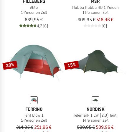
HILLEBERG
MSR
Akto
Hubba Hubba HD 1 Person
1-Personen Zelt
1-Personen Zelt
869,95 €
609,95 €
518,46 €
4,7
(6)
(0)
20%
15%
FERRINO
NORDISK
Tent Blow 1
Telemark 1 LW (2.0) Tent
1-Personen Zelt
1-Personen Zelt
314,95 €
251,96 €
599,95 €
509,96 €