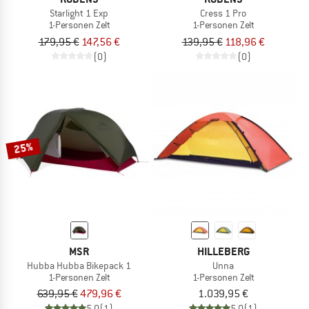
Starlight 1 Exp
Cress 1 Pro
1-Personen Zelt
1-Personen Zelt
179,95 €
147,56 €
139,95 €
118,96 €
(0)
(0)
25%
MSR
HILLEBERG
Hubba Hubba Bikepack 1
Unna
1-Personen Zelt
1-Personen Zelt
639,95 €
479,96 €
1.039,95 €
5,0
(1)
5,0
(1)