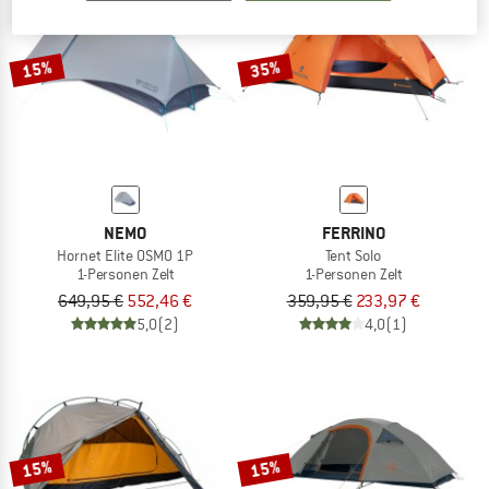
ZUM SOMMER SALE
15%
35%
NEMO
FERRINO
Hornet Elite OSMO 1P
Tent Solo
1-Personen Zelt
1-Personen Zelt
649,95 €
552,46 €
359,95 €
233,97 €
5,0
(2)
4,0
(1)
15%
15%