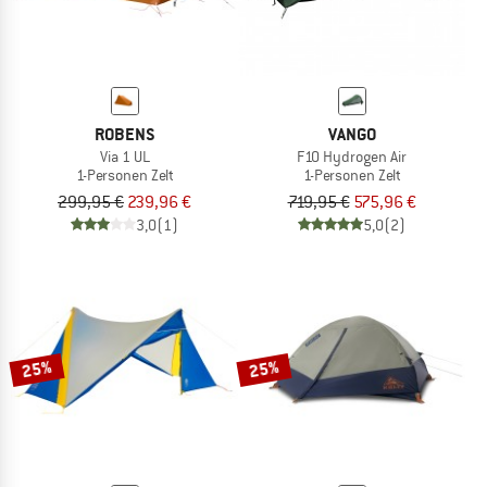
ROBENS
VANGO
Via 1 UL
F10 Hydrogen Air
1-Personen Zelt
1-Personen Zelt
299,95 €
239,96 €
719,95 €
575,96 €
3,0
(1)
5,0
(2)
25%
25%