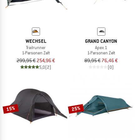
WECHSEL
GRAND CANYON
Trailrunner
Apex 1
1-Personen Zelt
1-Personen Zelt
299,95 €
254,96 €
89,95 €
76,46 €
5,0
(2)
(0)
15%
25%