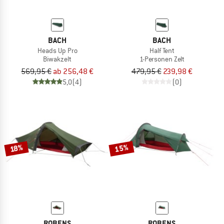
BACH
BACH
Heads Up Pro
Half Tent
Biwakzelt
1-Personen Zelt
569,95 €
ab 256,48 €
479,95 €
239,98 €
5,0
(4)
(0)
15%
18%
ROBENS
ROBENS