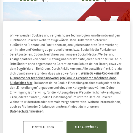
Wir verwenden Cookies und vergleichbare Technologien, um die notwendigen
Funktionen unserer Website zu gewährleisten. Außerdem bieten wir
zusätzliche Dienste und Funktionen an, analysieren unseren Datenverkehr,
um Inhalte und Werbung zu personalisieren, bzw. Social Media-Funktionen
bereitzustellen. Dadurch erfahren auch unsere Social Media-, Werbe- und
Analysepartner von deiner Nutzung unserer Website; diese sitzen teilweise in
Drittländern ohne angemessene Garantien zum Schutz deiner Daten, etwa vor
dem Zugriff durch Behörden. Durch Anklicken von „Alle auswählen“ erklärst du
dich damit einverstanden, dass wir so verfahren.
Wenn du keine Cookies mit
Ausnahme der technisch notwendigen Cookie akzeptieren möchtest, dann
klicke bitte hier
. Du kannst deine Cookie Einstellungen aber auch jederzeit in
den „Einstellungen“ anpassen und einzelne Kategorien auswählen. Deine
Einwilligung ist freiwillig, für die Nutzung dieser Website nicht notwendig und
kann jederzeit unter „Cookie Einstellungen“ im unteren Bereich unserer
Webseite widerrufen oder erstmals vergeben werden. Weitere Informationen,
auch zu Risiken der Drittlandstransfers, findest du in unseren
Datenschutzhinweisen
.
Die Preise schmelzen
JETZT BIS ZU 50% RABATT
EINSTELLUNGEN
ALLE AUSWÄHLEN