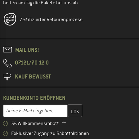
holt 5x am Tag die Pakete bei uns ab
Zertifizierter Retourenprozess
MAIL UNS!
07121/70 12 0
KAUF BEWUSST
KUNDENKONTO ERÖFFNEN
Gib hier deine E-Mail-Adresse ein und erstelle im nächsten Schri
E-Mail-Adresse
5€ Willkommensrabatt **
Exklusiver Zugang zu Rabattaktionen