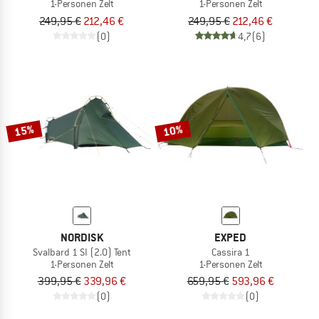
1-Personen Zelt
1-Personen Zelt
249,95 €
212,46 €
249,95 €
212,46 €
(0)
4,7
(6)
15%
10%
NORDISK
EXPED
Svalbard 1 SI (2.0) Tent
Cassira 1
1-Personen Zelt
1-Personen Zelt
399,95 €
339,96 €
659,95 €
593,96 €
(0)
(0)